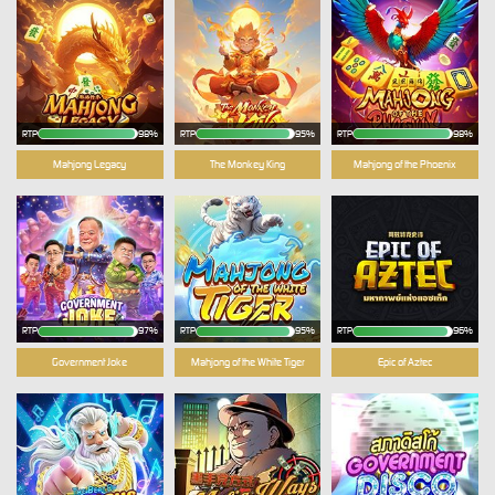
RTP
98%
RTP
RTP
98%
Mahjong Legacy
The Monkey King
Mahjong of the Phoenix
RTP
97%
RTP
95%
RTP
96%
Government Joke
Mahjong of the White Tiger
Epic of Aztec