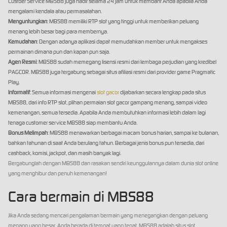
Custoer Service MBS88 juga hadir selama 24 jam untuk membant Anda apabila Anda
mengalami kendala atau permasalahan.
Menguntungkan
: MBS88 memiliki RTP slot yang tinggi untuk memberikan peluang
menang lebih besar bagi para membernya.
Kemudahan
: Dengan adanya aplikasi dapat memudahkan member untuk mengakses
permainan dimana pun dan kapan pun saja.
Agen Resmi
: MBS88 sudah memegang lisensi resmi dari lembaga perjudian yang kredibel
PAGCOR. MBS88 juga tergabung sebagai situs afiliasi resmi dari provider game Pragmatic
Play.
Informatif
: Semua informasi mengenai
slot gacor
dijabarkan secara lengkap pada situs
MBS88, dari info RTP slot, plihan permaian slot gacor gampang menang, sampai video
kemenangan, semua tersedia. Apabila Anda membutuhkan informasi lebih dalam lagi
tenaga customer service MBS88 siap membantu Anda.
Bonus Melimpah
: MBS88 menawarkan berbagai macam bonus harian, sampai ke bulanan,
bahkan tahunan di saat Anda berulang tahun. Berbagai jenis bonus pun tersedia, dari
cashback, komisi, jackpot, dan masih banyak lagi.
Bergabunglah dengan MBS88 dan rasakan sendiri keunggulannya dalam dunia slot online
yang menghibur dan penuh kemenangan!
Cara bermain di MBS88
Jika Anda sedang mencari pengalaman bermain yang menegangkan dengan peluang
menang yang besar, Anda berada di tempat yang tepat. MBS88 adalah situs slot