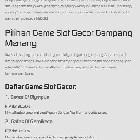
slot yang tidak hanya menyenangkan, tetapi juga menguntungkan di MBS88. Jadi, tunggu
apa lagi? Saatnya bermain dan menambah pundi-pundi kemenangan Anda di situs slot
resmi dan terpercaya MBS88!
Pilihan Game Slot Gacor Gampang
Menang
Jika Anda sedang mencari pilihan game slot gacor gampang menang, Anda berada di
tempat yang tepat! Berikut ini adalah beberapa game slot gacor gampang menang yang
ada di MBS88 beserta dengan RTP slot mereka yang terkenal dengan potensi
kemenangan besar.
Daftar Game Slot Gacor:
1. Gates Of Olympus
RTP slot
: 98.50%
Nikmati petualangan mitologi Yunani dengan fitur-fitur menguntungkan.
2. Gates Of Gatotkaca
RTP slot
: 97.51%
Memadukan unsur budaya lokal dengan gameplay menghibur.