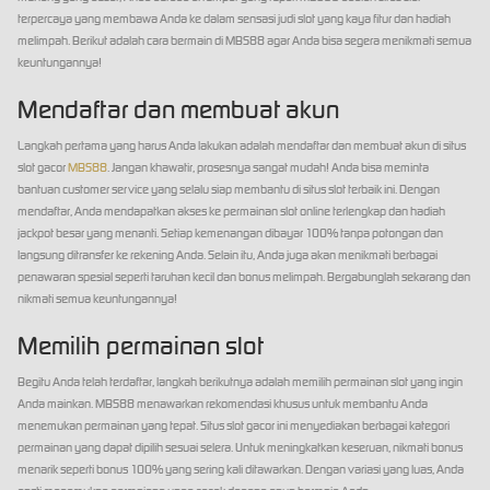
terpercaya yang membawa Anda ke dalam sensasi judi slot yang kaya fitur dan hadiah
melimpah. Berikut adalah cara bermain di MBS88 agar Anda bisa segera menikmati semua
keuntungannya!
Mendaftar dan membuat akun
Langkah pertama yang harus Anda lakukan adalah mendaftar dan membuat akun di situs
slot gacor
MBS88
. Jangan khawatir, prosesnya sangat mudah! Anda bisa meminta
bantuan customer service yang selalu siap membantu di situs slot terbaik ini. Dengan
mendaftar, Anda mendapatkan akses ke permainan slot online terlengkap dan hadiah
jackpot besar yang menanti. Setiap kemenangan dibayar 100% tanpa potongan dan
langsung ditransfer ke rekening Anda. Selain itu, Anda juga akan menikmati berbagai
penawaran spesial seperti taruhan kecil dan bonus melimpah. Bergabunglah sekarang dan
nikmati semua keuntungannya!
Memilih permainan slot
Begitu Anda telah terdaftar, langkah berikutnya adalah memilih permainan slot yang ingin
Anda mainkan. MBS88 menawarkan rekomendasi khusus untuk membantu Anda
menemukan permainan yang tepat. Situs slot gacor ini menyediakan berbagai kategori
permainan yang dapat dipilih sesuai selera. Untuk meningkatkan keseruan, nikmati bonus
menarik seperti bonus 100% yang sering kali ditawarkan. Dengan variasi yang luas, Anda