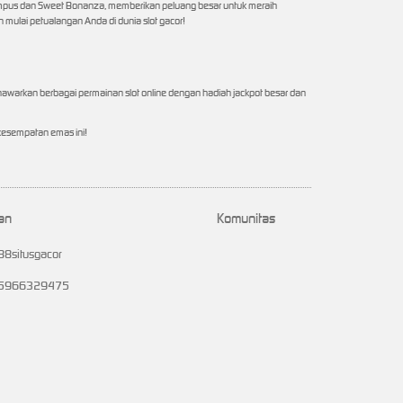
lympus dan Sweet Bonanza, memberikan peluang besar untuk meraih
ulai petualangan Anda di dunia slot gacor!
enawarkan berbagai permainan slot online dengan hadiah jackpot besar dan
 kesempatan emas ini!
an
Komunitas
8situsgacor
5966329475