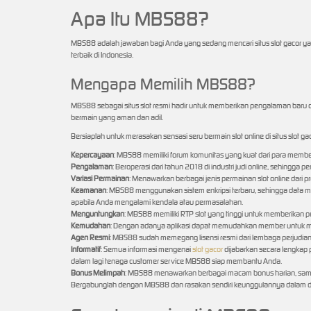
Apa Itu MBS88?
MBS88 adalah jawaban bagi Anda yang sedang mencari situs slot gacor y
terbaik di Indonesia.
Mengapa Memilih MBS88?
MBS88 sebagai situs slot resmi hadir untuk memberikan pengalaman baru 
bermain yang aman dan adil.
Bersiaplah untuk merasakan sensasi seru bermain slot online di situs sl
Kepercayaan
: MBS88 memiliki forum komunitas yang kuat dari para memb
Pengalaman
: Beroperasi dari tahun 2018 di industri judi online, sehingga p
Variasi Permainan
: Menawarkan berbagai jenis permainan slot online dari pr
Keamanan
: MBS88 menggunakan sistem enkripsi terbaru, sehingga data 
apabila Anda mengalami kendala atau permasalahan.
Menguntungkan
: MBS88 memiliki RTP slot yang tinggi untuk memberikan 
Kemudahan
: Dengan adanya aplikasi dapat memudahkan member untuk m
Agen Resmi
: MBS88 sudah memegang lisensi resmi dari lembaga perjudian 
Informatif
: Semua informasi mengenai
slot gacor
dijabarkan secara lengkap 
dalam lagi tenaga customer service MBS88 siap membantu Anda.
Bonus Melimpah
: MBS88 menawarkan berbagai macam bonus harian, sampai k
Bergabunglah dengan MBS88 dan rasakan sendiri keunggulannya dalam d