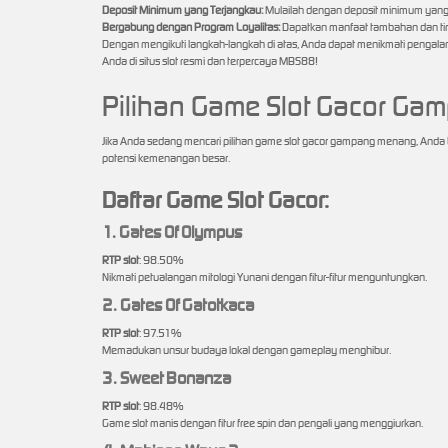
Deposit Minimum yang Terjangkau:
Mulailah dengan deposit minimum yang te
Bergabung dengan Program Loyalitas:
Dapatkan manfaat tambahan dan tin
Dengan mengikuti langkah-langkah di atas, Anda dapat menikmati pengal
Anda di situs slot resmi dan terpercaya MBS88!
Pilihan Game Slot Gacor G
Jika Anda sedang mencari pilihan game slot gacor gampang menang, Anda 
potensi kemenangan besar.
Daftar Game Slot Gacor:
1. Gates Of Olympus
RTP slot
: 98.50%
Nikmati petualangan mitologi Yunani dengan fitur-fitur menguntungkan.
2. Gates Of Gatotkaca
RTP slot
: 97.51%
Memadukan unsur budaya lokal dengan gameplay menghibur.
3. Sweet Bonanza
RTP slot
: 98.48%
Game slot manis dengan fitur free spin dan pengali yang menggiurkan.