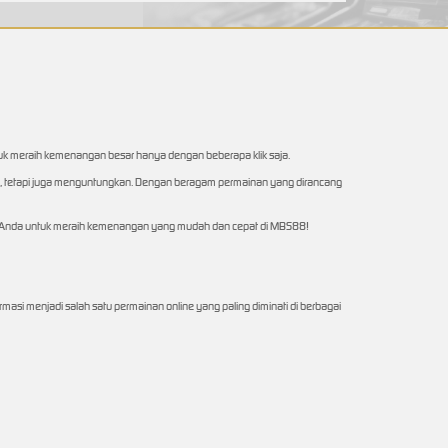
uk meraih kemenangan besar hanya dengan beberapa klik saja.
kan, tetapi juga menguntungkan. Dengan beragam permainan yang dirancang
 diri Anda untuk meraih kemenangan yang mudah dan cepat di MBS88!
rmasi menjadi salah satu permainan online yang paling diminati di berbagai