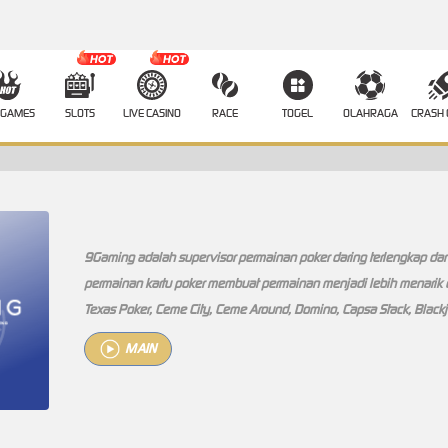
 GAMES
SLOTS
LIVE CASINO
RACE
TOGEL
OLAHRAGA
CRASH
9Gaming adalah supervisor permainan poker daring terlengkap dan 
permainan kartu poker membuat permainan menjadi lebih menarik 
Texas Poker, Ceme City, Ceme Around, Domino, Capsa Stack, Blac
MAIN