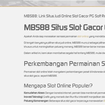
MBS88: Link Situs Judi Online Slot Gacor PG Soft 
MBS88 Situs Slot Gac
Apakah Anda siap merasakan sensasi permainan
slot online
yang mendebark
Di tengah banyaknya pilihan situs judi online, MBS88 muncul sebagai pil
khusus untuk meningkatkan peluang menang, MBS88 benar-benar menawark
Dalam artikel ini, kami akan membahas segala hal tentang MBS88, mulai d
Perkembangan Permainan Slo
Permainan slot online telah mengalami perkembangan pesat di Indonesia dala
situs slot gacor, seperti MBS88.
Mengapa Slot Online Populer?
Kemudahan Akses
: Dengan koneksi internet, pemain bisa menikmati permain
Inovasi Teknologi
: Grafik yang menarik dan fitur-fitur interaktif menjadikan 
Peluang Kemenangan
: Beberapa situs slot gacor terpercaya menawarkan
R