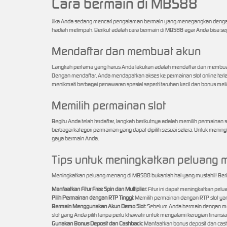
Cara bermain di MBS88
Jika Anda sedang mencari pengalaman bermain yang menegangkan dengan p
hadiah melimpah. Berikut adalah cara bermain di MBS88 agar Anda bisa 
Mendaftar dan membuat akun
Langkah pertama yang harus Anda lakukan adalah mendaftar dan membuat a
Dengan mendaftar, Anda mendapatkan akses ke permainan slot online terle
menikmati berbagai penawaran spesial seperti taruhan kecil dan bonus m
Memilih permainan slot
Begitu Anda telah terdaftar, langkah berikutnya adalah memilih permain
berbagai kategori permainan yang dapat dipilih sesuai selera. Untuk meni
gaya bermain Anda.
Tips untuk meningkatkan peluang
Meningkatkan peluang menang di MBS88 bukanlah hal yang mustahil! Beri
Manfaatkan Fitur Free Spin dan Multiplier:
Fitur ini dapat meningkatkan pelu
Pilih Permainan dengan RTP Tinggi:
Memilih permainan dengan RTP slot yang
Bermain Menggunakan Akun Demo Slot:
Sebelum Anda bermain dengan me
slot yang Anda pilih tanpa perlu khawatir untuk mengalami kerugian finansial
Gunakan Bonus Deposit dan Cashback:
Manfaatkan bonus deposit dan cashb