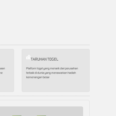
TARUHAN TOGEL
haan
Platform togel yang menarik dari perusahan
ame
terbaik di dunia yang menawarkan hadiah
kemenangan besar