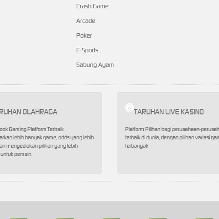
Crash Game
Arcade
Poker
E-Sports
Sabung Ayam
RUHAN OLAHRAGA
TARUHAN LIVE KASINO
ook Gaming Platform Terbaik
Platform Pilihan bagi perusahaan-perusa
kan lebih banyak game, odds yang lebih
terbaik di dunia, dengan pilihan variasi g
 dan menyediakan pilihan yang lebih
terbanyak
untuk pemain.