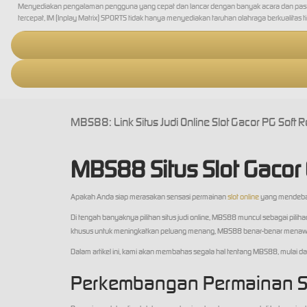
Menyediakan pengalaman pengguna yang cepat dan lancar dengan banyak acara dan pasar 
tercepat, IM (Inplay Matrix) SPORTS tidak hanya menyediakan taruhan olahraga berkualitas 
MBS88: Link Situs Judi Online Slot Gacor PG Soft 
MBS88 Situs Slot Gac
Apakah Anda siap merasakan sensasi permainan
slot online
yang mendebark
Di tengah banyaknya pilihan situs judi online, MBS88 muncul sebagai pil
khusus untuk meningkatkan peluang menang, MBS88 benar-benar menawark
Dalam artikel ini, kami akan membahas segala hal tentang MBS88, mulai d
Perkembangan Permainan Slo