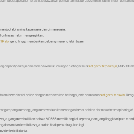
m beberapa tahun terakhir. Berawal dari permainan fisik berbasis mesin, slot kini telah bertransf
an judi slot online kapan saja dan di mana saja.
slot online semakin mengasyikkan.
TP slot
yang tinggi, memberikan peluang menang lebih besar.
ang dapat dipercaya dan memberikan keuntungan. Sebagai situs
slot gacor terpercaya
, MBS88 tela
dalam bermain slot online dengan menawarkan berbagai jenis permainan
slot gacor maxwin
. Deng
lot gacor gampang menang yang menawarkan kemenangan besar bahkan slot maxwin setiap harinya!
ernya, yang membuktikan bahwa MBS88 memiliki tingkat kepercayaan yang tinggi dari para mem
pengalaman dan kredibilitasnya sudah tidak perlu diragukan lagi.
ovider terbaik dunia.