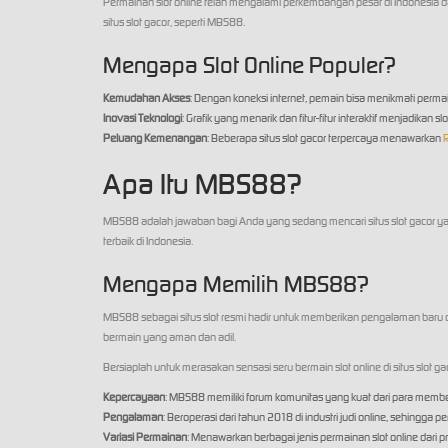
Permainan slot online telah mengalami perkembangan pesat di Indonesia dala
situs slot gacor, seperti MBS88.
Mengapa Slot Online Populer?
Kemudahan Akses
: Dengan koneksi internet, pemain bisa menikmati permain
Inovasi Teknologi
: Grafik yang menarik dan fitur-fitur interaktif menjadikan 
Peluang Kemenangan
: Beberapa situs slot gacor terpercaya menawarkan
R
Apa Itu MBS88?
MBS88 adalah jawaban bagi Anda yang sedang mencari situs slot gacor y
terbaik di Indonesia.
Mengapa Memilih MBS88?
MBS88 sebagai situs slot resmi hadir untuk memberikan pengalaman baru 
bermain yang aman dan adil.
Bersiaplah untuk merasakan sensasi seru bermain slot online di situs s
Kepercayaan
: MBS88 memiliki forum komunitas yang kuat dari para memb
Pengalaman
: Beroperasi dari tahun 2018 di industri judi online, sehingga 
Variasi Permainan
: Menawarkan berbagai jenis permainan slot online dari pr