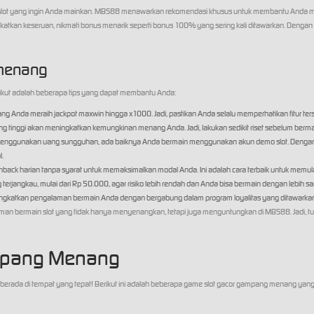
an slot yang ingin Anda mainkan. MBS88 menawarkan rekomendasi khusus untuk membantu Anda m
ingkatkan keseruan, nikmati bonus menarik seperti bonus 100% yang sering kali ditawarkan. Deng
 menang
ikut adalah beberapa tips yang dapat membantu Anda:
ang Anda meraih jackpot maxwin hingga x1000. Jadi, pastikan Anda selalu memperhatikan fitur ter
g tinggi akan meningkatkan kemungkinan menang Anda. Jadi, lakukan sedikit riset sebelum berma
nggunakan uang sungguhan, ada baiknya Anda bermain menggunakan akun demo slot. Dengan 
l.
back harian tanpa syarat untuk memaksimalkan modal Anda. Ini adalah cara terbaik untuk memul
rjangkau, mulai dari Rp 50.000, agar risiko lebih rendah dan Anda bisa bermain dengan lebih san
ngkatkan pengalaman bermain Anda dengan bergabung dalam program loyalitas yang ditawarkan
aman bermain slot yang tidak hanya menyenangkan, tetapi juga menguntungkan di MBS88. Jadi, 
ampang Menang
berada di tempat yang tepat! Berikut ini adalah beberapa game slot gacor gampang menang yan