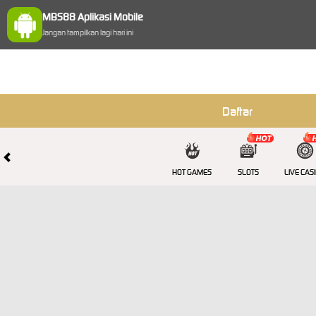
MBS88 Aplikasi Mobile
Jangan tampilkan lagi hari ini
Daftar
HOT GAMES
SLOTS
LIVE CAS