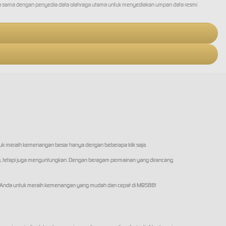
rja sama dengan penyedia data olahraga utama untuk menyediakan umpan data resmi
uk meraih kemenangan besar hanya dengan beberapa klik saja.
kan, tetapi juga menguntungkan. Dengan beragam permainan yang dirancang
 diri Anda untuk meraih kemenangan yang mudah dan cepat di MBS88!