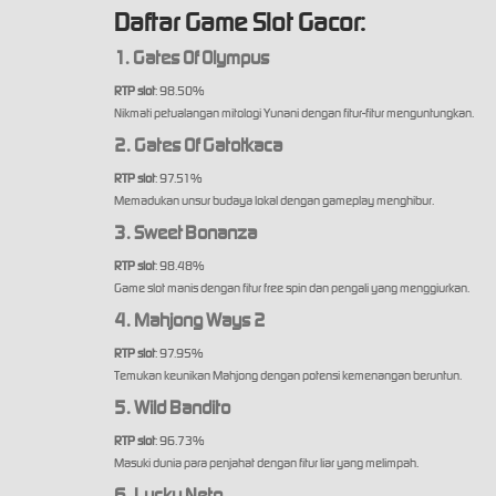
Daftar Game Slot Gacor:
1. Gates Of Olympus
RTP slot
: 98.50%
Nikmati petualangan mitologi Yunani dengan fitur-fitur menguntungkan.
2. Gates Of Gatotkaca
RTP slot
: 97.51%
Memadukan unsur budaya lokal dengan gameplay menghibur.
3. Sweet Bonanza
RTP slot
: 98.48%
Game slot manis dengan fitur free spin dan pengali yang menggiurkan.
4. Mahjong Ways 2
RTP slot
: 97.95%
Temukan keunikan Mahjong dengan potensi kemenangan beruntun.
5. Wild Bandito
RTP slot
: 96.73%
Masuki dunia para penjahat dengan fitur liar yang melimpah.
6. Lucky Neto