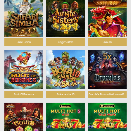
Safari Simba
Jungle Sisters
Samurai
Book Of Bonanza
Boka Jamba 10
Dracula's Fortune Halloween Edition