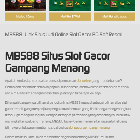
Mariachi Coins
Multi Hot 5 Wild
Multi Hot Wild Ways
MBS88: Link Situs Judi Online Slot Gacor PG Soft Resmi
MBS88 Situs Slot Gacor
Gampang Menang
Apakah Anda siap merasakan sensasi permainan
slot online
yang mendebarkan?
Permainan slot online semakin populer di Indonesia, menawarkan kesempatan menarik
untuk meraih kemenangan besar hanya dengan beberapa klik saja.
Di tengah banyaknya pilihan situs judi online, MBS88 muncul sebagai pilihan situs slot
gacor terbaik yang menjanjikan pengalaman bermain yang tidak hanya menyenangkan,
tetapi juga menguntungkan. Dengan beragam permainan yang dirancang khusus untuk
meningkatkan peluang menang, MBS88 benar-benar menawarkan sesuatu hal yang
istimewa untuk para membernya, yaitu situs
slot gacor gampang menang
.
Dalam artikel ini, kami akan membahas segala hal tentang MBS88, mulai dari