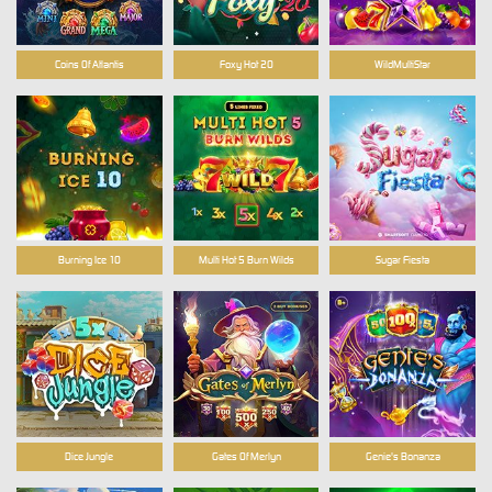
Coins Of Atlantis
Foxy Hot 20
WildMultiStar
Burning Ice 10
Multi Hot 5 Burn Wilds
Sugar Fiesta
Dice Jungle
Gates Of Merlyn
Genie's Bonanza