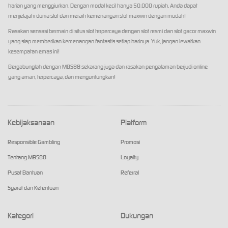
harian yang menggiurkan. Dengan modal kecil hanya 50.000 rupiah, Anda dapat
menjelajahi dunia slot dan meraih kemenangan slot maxwin dengan mudah!
Rasakan sensasi bermain di situs slot terpercaya dengan slot resmi dan slot gacor maxwin
yang siap memberikan kemenangan fantastis setiap harinya. Yuk, jangan lewatkan
kesempatan emas ini!
Bergabunglah dengan MBS88 sekarang juga dan rasakan pengalaman berjudi online
yang aman, terpercaya, dan menguntungkan!
Kebijaksanaan
Platform
Responsible Gambling
Promosi
Tentang MBS88
Loyalty
Pusat Bantuan
Referral
Syarat dan Ketentuan
Kategori
Dukungan