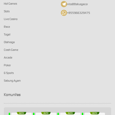
Hot Games
mbs88situsgacor
Slots
+855966329475
Live Casino
Race
Togel
Olahraga
Crash Game
Arcade
Poker
E-Sports
Sabung Ayam
Komunitas