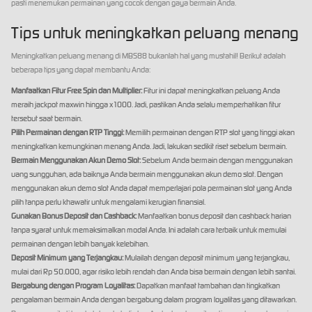
pasti menemukan permainan yang cocok dengan gaya bermain Anda.
Tips untuk meningkatkan peluang menang
Meningkatkan peluang menang di MBS88 bukanlah hal yang mustahil! Berikut adalah
beberapa tips yang dapat membantu Anda:
Manfaatkan Fitur Free Spin dan Multiplier:
Fitur ini dapat meningkatkan peluang Anda
meraih jackpot maxwin hingga x1000. Jadi, pastikan Anda selalu memperhatikan fitur
tersebut saat bermain.
Pilih Permainan dengan RTP Tinggi:
Memilih permainan dengan RTP slot yang tinggi akan
meningkatkan kemungkinan menang Anda. Jadi, lakukan sedikit riset sebelum bermain.
Bermain Menggunakan Akun Demo Slot:
Sebelum Anda bermain dengan menggunakan
uang sungguhan, ada baiknya Anda bermain menggunakan akun demo slot. Dengan
menggunakan akun demo slot Anda dapat memperlajari pola permainan slot yang Anda
pilih tanpa perlu khawatir untuk mengalami kerugian finansial.
Gunakan Bonus Deposit dan Cashback:
Manfaatkan bonus deposit dan cashback harian
tanpa syarat untuk memaksimalkan modal Anda. Ini adalah cara terbaik untuk memulai
permainan dengan lebih banyak kelebihan.
Deposit Minimum yang Terjangkau:
Mulailah dengan deposit minimum yang terjangkau,
mulai dari Rp 50.000, agar risiko lebih rendah dan Anda bisa bermain dengan lebih santai.
Bergabung dengan Program Loyalitas:
Dapatkan manfaat tambahan dan tingkatkan
pengalaman bermain Anda dengan bergabung dalam program loyalitas yang ditawarkan.