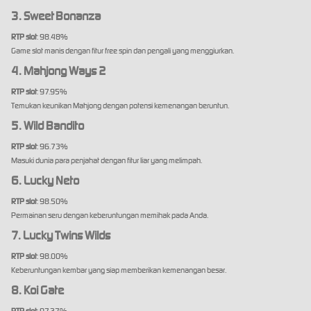
3. Sweet Bonanza
RTP slot
: 98.48%
Game slot manis dengan fitur free spin dan pengali yang menggiurkan.
4. Mahjong Ways 2
RTP slot
: 97.95%
Temukan keunikan Mahjong dengan potensi kemenangan beruntun.
5. Wild Bandito
RTP slot
: 96.73%
Masuki dunia para penjahat dengan fitur liar yang melimpah.
6. Lucky Neto
RTP slot
: 98.50%
Permainan seru dengan keberuntungan memihak pada Anda.
7. Lucky Twins Wilds
RTP slot
: 98.00%
Keberuntungan kembar yang siap memberikan kemenangan besar.
8. Koi Gate