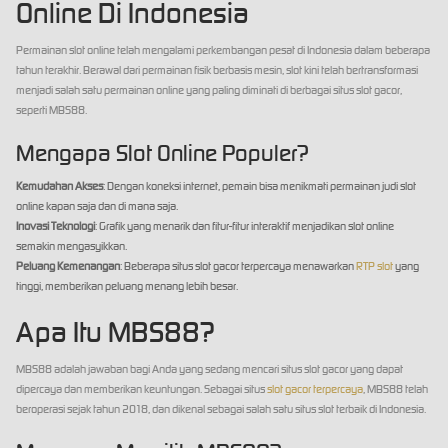
Online Di Indonesia
Permainan slot online telah mengalami perkembangan pesat di Indonesia dalam beberapa
tahun terakhir. Berawal dari permainan fisik berbasis mesin, slot kini telah bertransformasi
menjadi salah satu permainan online yang paling diminati di berbagai situs slot gacor,
seperti MBS88.
Mengapa Slot Online Populer?
Kemudahan Akses
: Dengan koneksi internet, pemain bisa menikmati permainan judi slot
online kapan saja dan di mana saja.
Inovasi Teknologi
: Grafik yang menarik dan fitur-fitur interaktif menjadikan slot online
semakin mengasyikkan.
Peluang Kemenangan
: Beberapa situs slot gacor terpercaya menawarkan
RTP slot
yang
tinggi, memberikan peluang menang lebih besar.
Apa Itu MBS88?
MBS88 adalah jawaban bagi Anda yang sedang mencari situs slot gacor yang dapat
dipercaya dan memberikan keuntungan. Sebagai situs
slot gacor terpercaya
, MBS88 telah
beroperasi sejak tahun 2018, dan dikenal sebagai salah satu situs slot terbaik di Indonesia.