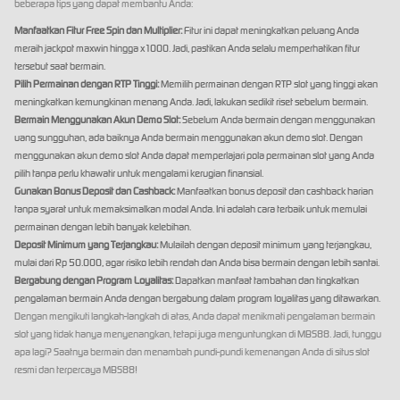
beberapa tips yang dapat membantu Anda:
Manfaatkan Fitur Free Spin dan Multiplier:
Fitur ini dapat meningkatkan peluang Anda
meraih jackpot maxwin hingga x1000. Jadi, pastikan Anda selalu memperhatikan fitur
tersebut saat bermain.
Pilih Permainan dengan RTP Tinggi:
Memilih permainan dengan RTP slot yang tinggi akan
meningkatkan kemungkinan menang Anda. Jadi, lakukan sedikit riset sebelum bermain.
Bermain Menggunakan Akun Demo Slot:
Sebelum Anda bermain dengan menggunakan
uang sungguhan, ada baiknya Anda bermain menggunakan akun demo slot. Dengan
menggunakan akun demo slot Anda dapat memperlajari pola permainan slot yang Anda
pilih tanpa perlu khawatir untuk mengalami kerugian finansial.
Gunakan Bonus Deposit dan Cashback:
Manfaatkan bonus deposit dan cashback harian
tanpa syarat untuk memaksimalkan modal Anda. Ini adalah cara terbaik untuk memulai
permainan dengan lebih banyak kelebihan.
Deposit Minimum yang Terjangkau:
Mulailah dengan deposit minimum yang terjangkau,
mulai dari Rp 50.000, agar risiko lebih rendah dan Anda bisa bermain dengan lebih santai.
Bergabung dengan Program Loyalitas:
Dapatkan manfaat tambahan dan tingkatkan
pengalaman bermain Anda dengan bergabung dalam program loyalitas yang ditawarkan.
Dengan mengikuti langkah-langkah di atas, Anda dapat menikmati pengalaman bermain
slot yang tidak hanya menyenangkan, tetapi juga menguntungkan di MBS88. Jadi, tunggu
apa lagi? Saatnya bermain dan menambah pundi-pundi kemenangan Anda di situs slot
resmi dan terpercaya MBS88!