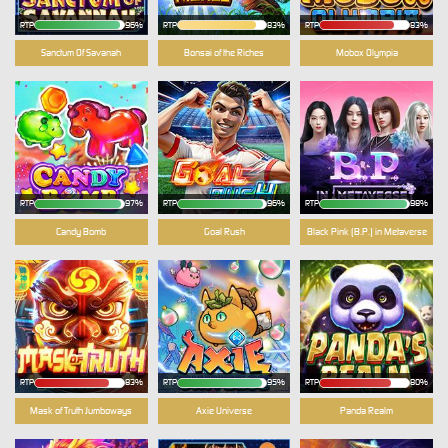
RTP
96%
RTP
RTP
83%
Sanctum Of Savanah
Bonsai of the Riches
Mobox Olympia
RTP
97%
RTP
96%
RTP
98%
Candy Bomb
Goal Rush
Black Pink (B.P.) in Metaverse
RTP
83%
RTP
95%
RTP
80%
Mask of Truth Jumboways
Axie Universe
Panda Realm