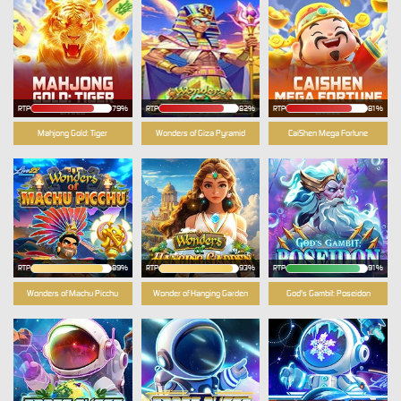
RTP
79%
RTP
82%
RTP
81%
Mahjong Gold: Tiger
Wonders of Giza Pyramid
CaiShen Mega Fortune
RTP
RTP
RTP
91%
Wonders of Machu Picchu
Wonder of Hanging Garden
God's Gambit: Poseidon