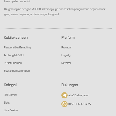
kesempatan emas ini!
Bergabunglah dengan MBS88 sekarang juga dan rasakan pengalaman berjudi online
yang aman, terpercaya, dan menguntungkan!
Kebijaksanaan
Platform
Responsible Gambling
Promosi
Tentang MBS88
Loyalty
Pusat Bantuan
Referral
Syarat dan Ketentuan
Kategori
Dukungan
Hot Games
mbs88situsgacor
Slots
+855966329475
Live Casino