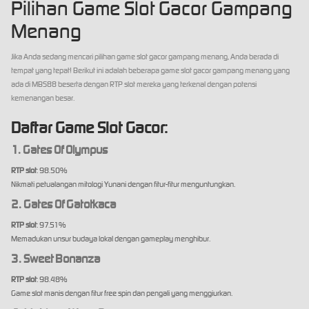
Pilihan Game Slot Gacor Gampang
Menang
Jika Anda sedang mencari pilihan game slot gacor gampang menang, Anda berada di
tempat yang tepat! Berikut ini adalah beberapa game slot gacor gampang menang yang
ada di MBS88 beserta dengan RTP slot mereka yang terkenal dengan potensi
kemenangan besar.
Daftar Game Slot Gacor:
1. Gates Of Olympus
RTP slot
: 98.50%
Nikmati petualangan mitologi Yunani dengan fitur-fitur menguntungkan.
2. Gates Of Gatotkaca
RTP slot
: 97.51%
Memadukan unsur budaya lokal dengan gameplay menghibur.
3. Sweet Bonanza
RTP slot
: 98.48%
Game slot manis dengan fitur free spin dan pengali yang menggiurkan.