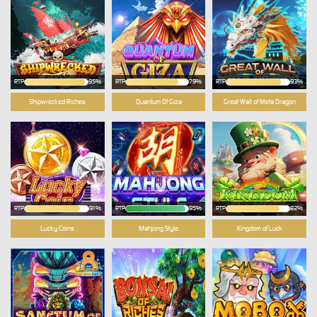
RTP
RTP
RTP
Shipwrecked Riches
Quantum Of Giza
Great Wall of Meta Dragon
RTP
RTP
95%
RTP
Lucky Coins
Mahjong Style
Kingdom of Luck