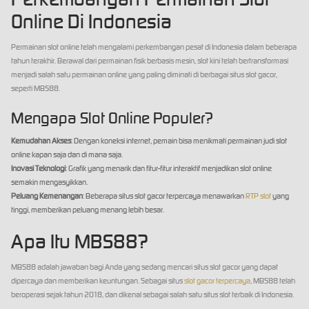
Online Di Indonesia
Permainan slot online telah mengalami perkembangan pesat di Indonesia dalam beberapa
tahun terakhir. Berawal dari permainan fisik berbasis mesin, slot kini telah bertransformasi
menjadi salah satu permainan online yang paling diminati di berbagai situs slot gacor,
seperti MBS88.
Mengapa Slot Online Populer?
Kemudahan Akses
: Dengan koneksi internet, pemain bisa menikmati permainan judi slot
online kapan saja dan di mana saja.
Inovasi Teknologi
: Grafik yang menarik dan fitur-fitur interaktif menjadikan slot online
semakin mengasyikkan.
Peluang Kemenangan
: Beberapa situs slot gacor terpercaya menawarkan
RTP slot
yang
tinggi, memberikan peluang menang lebih besar.
Apa Itu MBS88?
MBS88 adalah jawaban bagi Anda yang sedang mencari situs slot gacor yang dapat
dipercaya dan memberikan keuntungan. Sebagai situs
slot gacor terpercaya
, MBS88 telah
beroperasi sejak tahun 2018, dan dikenal sebagai salah satu situs slot terbaik di Indonesia.