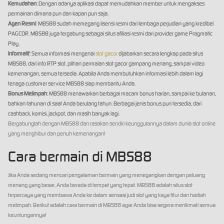
Kemudahan
: Dengan adanya aplikasi dapat memudahkan member untuk mengakses
permainan dimana pun dan kapan pun saja.
Agen Resmi
: MBS88 sudah memegang lisensi resmi dari lembaga perjudian yang kredibel
PAGCOR. MBS88 juga tergabung sebagai situs afiliasi resmi dari provider game Pragmatic
Play.
Informatif
: Semua informasi mengenai
slot gacor
dijabarkan secara lengkap pada situs
MBS88, dari info RTP slot, plihan permaian slot gacor gampang menang, sampai video
kemenangan, semua tersedia. Apabila Anda membutuhkan informasi lebih dalam lagi
tenaga customer service MBS88 siap membantu Anda.
Bonus Melimpah
: MBS88 menawarkan berbagai macam bonus harian, sampai ke bulanan,
bahkan tahunan di saat Anda berulang tahun. Berbagai jenis bonus pun tersedia, dari
cashback, komisi, jackpot, dan masih banyak lagi.
Bergabunglah dengan MBS88 dan rasakan sendiri keunggulannya dalam dunia slot online
yang menghibur dan penuh kemenangan!
Cara bermain di MBS88
Jika Anda sedang mencari pengalaman bermain yang menegangkan dengan peluang
menang yang besar, Anda berada di tempat yang tepat. MBS88 adalah situs slot
terpercaya yang membawa Anda ke dalam sensasi judi slot yang kaya fitur dan hadiah
melimpah. Berikut adalah cara bermain di MBS88 agar Anda bisa segera menikmati semua
keuntungannya!