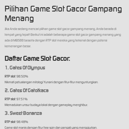
Pilihan Game Slot Gacor Gampang
Menang
Jika Anda sedang mencari pilihan game slot gacor gampang menang, Anda berada di
tempat yang tepat! Berikut ini adalah beberapa game slot gacor gampang menang yang
ada di MBS88 beserta dengan RTP slot mereka yang terkenal dengan potensi
kemenangan besar.
Daftar Game Slot Gacor:
1. Gates Of Olympus
RTP slot
: 98.50%
Nikmati petualangan mitologi Yunani dengan fitur-fitur menguntungkan.
2. Gates Of Gatotkaca
RTP slot
: 97.51%
Memadukan unsur budaya lokal dengan gameplay menghibur.
3. Sweet Bonanza
RTP slot
: 98.48%
Game slot manis dengan fitur free spin dan pengali yang menggiurkan.