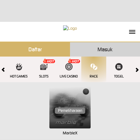
Daftar
Masuk
HOT GAMES
SLOTS
LIVE CASINO
RACE
TOGEL
OL
i
MarbleX