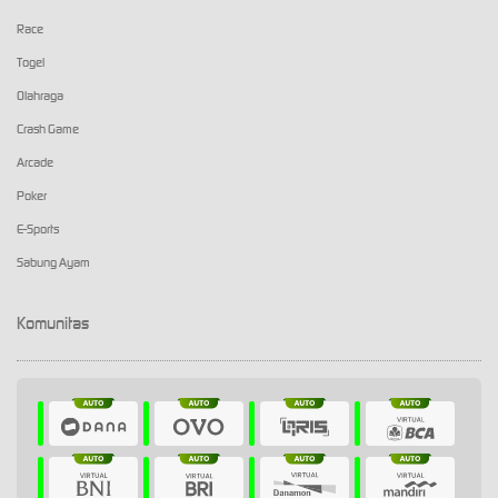
Race
Togel
Olahraga
Crash Game
Arcade
Poker
E-Sports
Sabung Ayam
Komunitas