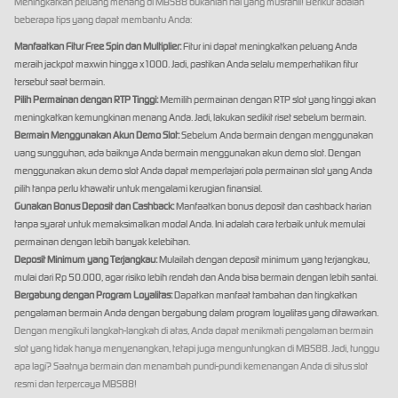
Meningkatkan peluang menang di MBS88 bukanlah hal yang mustahil! Berikut adalah
beberapa tips yang dapat membantu Anda:
Manfaatkan Fitur Free Spin dan Multiplier:
Fitur ini dapat meningkatkan peluang Anda
meraih jackpot maxwin hingga x1000. Jadi, pastikan Anda selalu memperhatikan fitur
tersebut saat bermain.
Pilih Permainan dengan RTP Tinggi:
Memilih permainan dengan RTP slot yang tinggi akan
meningkatkan kemungkinan menang Anda. Jadi, lakukan sedikit riset sebelum bermain.
Bermain Menggunakan Akun Demo Slot:
Sebelum Anda bermain dengan menggunakan
uang sungguhan, ada baiknya Anda bermain menggunakan akun demo slot. Dengan
menggunakan akun demo slot Anda dapat memperlajari pola permainan slot yang Anda
pilih tanpa perlu khawatir untuk mengalami kerugian finansial.
Gunakan Bonus Deposit dan Cashback:
Manfaatkan bonus deposit dan cashback harian
tanpa syarat untuk memaksimalkan modal Anda. Ini adalah cara terbaik untuk memulai
permainan dengan lebih banyak kelebihan.
Deposit Minimum yang Terjangkau:
Mulailah dengan deposit minimum yang terjangkau,
mulai dari Rp 50.000, agar risiko lebih rendah dan Anda bisa bermain dengan lebih santai.
Bergabung dengan Program Loyalitas:
Dapatkan manfaat tambahan dan tingkatkan
pengalaman bermain Anda dengan bergabung dalam program loyalitas yang ditawarkan.
Dengan mengikuti langkah-langkah di atas, Anda dapat menikmati pengalaman bermain
slot yang tidak hanya menyenangkan, tetapi juga menguntungkan di MBS88. Jadi, tunggu
apa lagi? Saatnya bermain dan menambah pundi-pundi kemenangan Anda di situs slot
resmi dan terpercaya MBS88!