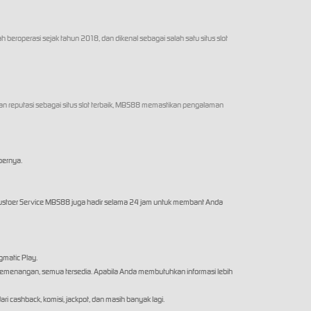
h beroperasi sejak tahun 2018, dan dikenal sebagai salah satu situs slot
an reputasi sebagai situs slot terbaik, MBS88 memastikan pengalaman
bernya.
Custoer Service MBS88 juga hadir selama 24 jam untuk membant Anda
gmatic Play.
o kemenangan, semua tersedia. Apabila Anda membutuhkan informasi lebih
 cashback, komisi, jackpot, dan masih banyak lagi.