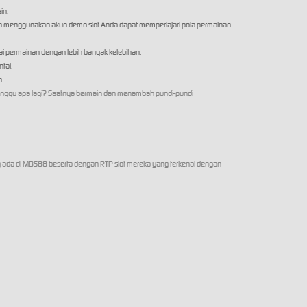
in.
menggunakan akun demo slot Anda dapat memperlajari pola permainan
ai permainan dengan lebih banyak kelebihan.
tai.
.
tunggu apa lagi? Saatnya bermain dan menambah pundi-pundi
g ada di MBS88 beserta dengan RTP slot mereka yang terkenal dengan