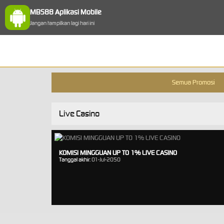
MBS88 Aplikasi Mobile
Jangan tampilkan lagi hari ini
Semua Promosi
Live Casino
KOMISI MINGGUAN UP TO 1% LIVE CASINO
Tanggal akhir:
01-Jul-2050