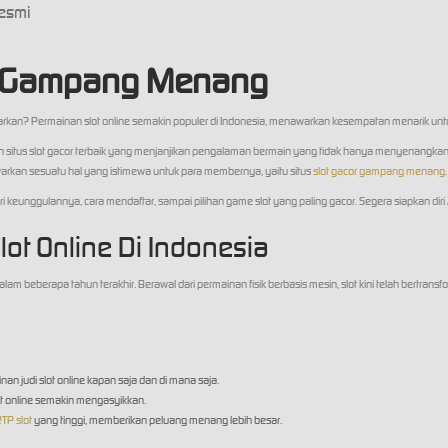
Resmi
or Gampang Menang
an? Permainan slot online semakin populer di Indonesia, menawarkan kesempatan menarik unt
ihan situs slot gacor terbaik yang menjanjikan pengalaman bermain yang tidak hanya menyenang
an sesuatu hal yang istimewa untuk para membernya, yaitu situs
slot gacor gampang menang
.
ari keunggulannya, cara mendaftar, sampai pilihan game slot yang paling gacor. Segera siapkan
t Online Di Indonesia
m beberapa tahun terakhir. Berawal dari permainan fisik berbasis mesin, slot kini telah bertransf
an judi slot online kapan saja dan di mana saja.
slot online semakin mengasyikkan.
TP slot
yang tinggi, memberikan peluang menang lebih besar.