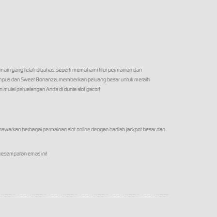
ain yang telah dibahas, seperti memahami fitur permainan dan
Olympus dan Sweet Bonanza, memberikan peluang besar untuk meraih
ulai petualangan Anda di dunia slot gacor!
enawarkan berbagai permainan slot online dengan hadiah jackpot besar dan
 kesempatan emas ini!