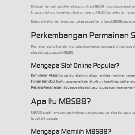
Di tengah banyaknya pilihan situs judi online, MBS88 muncul sebagai pil
khusus untuk meningkatkan peluang menang, MBS88 benar-benar menawark
Dalam artikel ini, kami akan membahas segala hal tentang MBS88, mulai d
Perkembangan Permainan Slo
Permainan slot online telah mengalami perkembangan pesat di Indonesia dala
situs slot gacor, seperti MBS88.
Mengapa Slot Online Populer?
Kemudahan Akses
: Dengan koneksi internet, pemain bisa menikmati permain
Inovasi Teknologi
: Grafik yang menarik dan fitur-fitur interaktif menjadikan 
Peluang Kemenangan
: Beberapa situs slot gacor terpercaya menawarkan
R
Apa Itu MBS88?
MBS88 adalah jawaban bagi Anda yang sedang mencari situs slot gacor y
terbaik di Indonesia.
Mengapa Memilih MBS88?