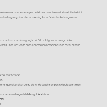
tuan customer service yang selalu siap membantu di situs slot terbaik ini.
an langsung ditransfer ke rekening Anda. Selain itu, Anda juga akan
enemukan permainan yang tepat. Situs slot gacor ini menyediakan
an variasi yang luas, Anda pasti menemukan permainan yang cocok dengan
sebut saat bermain.
in.
menggunakan akun demo slot Anda dapat memperlajari pola permainan
ai permainan dengan lebih banyak kelebihan.
tai.
.