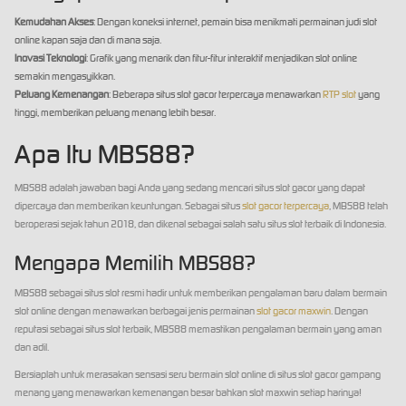
Kemudahan Akses
: Dengan koneksi internet, pemain bisa menikmati permainan judi slot
online kapan saja dan di mana saja.
Inovasi Teknologi
: Grafik yang menarik dan fitur-fitur interaktif menjadikan slot online
semakin mengasyikkan.
Peluang Kemenangan
: Beberapa situs slot gacor terpercaya menawarkan
RTP slot
yang
tinggi, memberikan peluang menang lebih besar.
Apa Itu MBS88?
MBS88 adalah jawaban bagi Anda yang sedang mencari situs slot gacor yang dapat
dipercaya dan memberikan keuntungan. Sebagai situs
slot gacor terpercaya
, MBS88 telah
beroperasi sejak tahun 2018, dan dikenal sebagai salah satu situs slot terbaik di Indonesia.
Mengapa Memilih MBS88?
MBS88 sebagai situs slot resmi hadir untuk memberikan pengalaman baru dalam bermain
slot online dengan menawarkan berbagai jenis permainan
slot gacor maxwin
. Dengan
reputasi sebagai situs slot terbaik, MBS88 memastikan pengalaman bermain yang aman
dan adil.
Bersiaplah untuk merasakan sensasi seru bermain slot online di situs slot gacor gampang
menang yang menawarkan kemenangan besar bahkan slot maxwin setiap harinya!