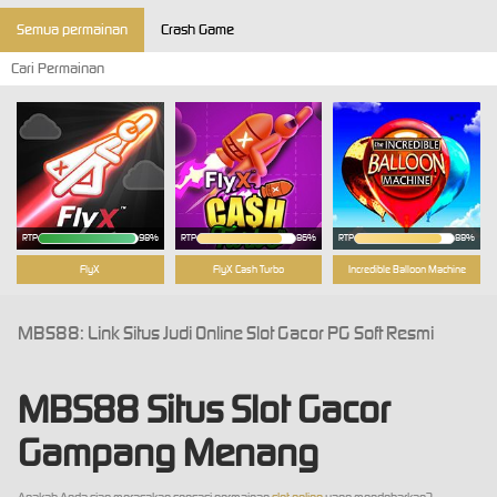
Semua permainan
Crash Game
RTP
98%
RTP
86%
RTP
88%
FlyX
FlyX Cash Turbo
Incredible Balloon Machine
MBS88: Link Situs Judi Online Slot Gacor PG Soft Resmi
MBS88 Situs Slot Gacor
Gampang Menang
Apakah Anda siap merasakan sensasi permainan
slot online
yang mendebarkan?