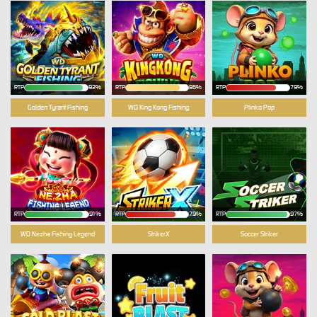
RTP
92%
RTP
86%
RTP
79%
Golden Tyrant Fishing
WD King Kong Fishing
Plinko Pop
RTP
91%
RTP
79%
RTP
97%
WD Nezha Fishing Legend
StrikerX
Soccer Striker