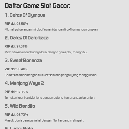
Daftar Game Slot Gacor:
1. Gates Of Olympus
RTP slot
: 98.50%
Nikmati petualangan mitologi Yunani dengan fitur-fitur menguntungkan.
2. Gates Of Gatotkaca
RTP slot
: 97.51%
Memadukan unsur budaya lokal dengan gameplay menghibur.
3. Sweet Bonanza
RTP slot
: 98.48%
Game slot manis dengan fitur free spin dan pengali yang menggiurkan.
4. Mahjong Ways 2
RTP slot
: 97.95%
Temukan keunikan Mahjong dengan potensi kemenangan beruntun.
5. Wild Bandito
RTP slot
: 96.73%
Masuki dunia para penjahat dengan fitur liar yang melimpah.
6. Lucky Neto