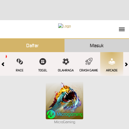
Daftar
Masuk
SINO
RACE
TOGEL
OLAHRAGA
CRASH GAME
ARCADE
MicroGaming