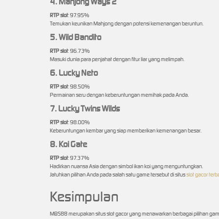
4. Mahjong Ways 2
RTP slot
: 97.95%
Temukan keunikan Mahjong dengan potensi kemenangan beruntun.
5. Wild Bandito
RTP slot
: 96.73%
Masuki dunia para penjahat dengan fitur liar yang melimpah.
6. Lucky Neto
RTP slot
: 98.50%
Permainan seru dengan keberuntungan memihak pada Anda.
7. Lucky Twins Wilds
RTP slot
: 98.00%
Keberuntungan kembar yang siap memberikan kemenangan besar.
8. Koi Gate
RTP slot
: 97.37%
Hadirkan nuansa Asia dengan simbol ikan koi yang menguntungkan.
Jatuhkan pilihan Anda pada salah satu game tersebut di situs
slot gacor terb
Kesimpulan
MBS88 merupakan situs slot gacor yang menawarkan berbagai pilihan game