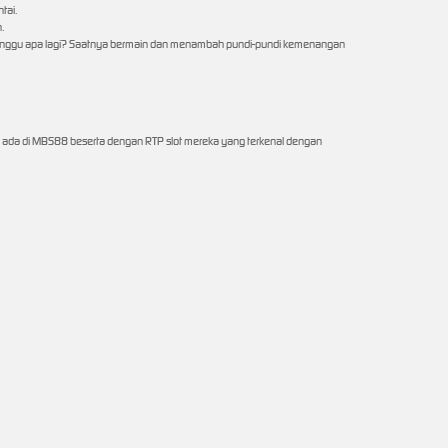
tai.
.
, tunggu apa lagi? Saatnya bermain dan menambah pundi-pundi kemenangan
g ada di MBS88 beserta dengan RTP slot mereka yang terkenal dengan