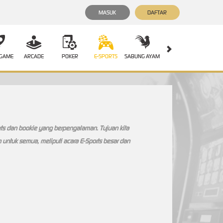
MASUK
DAFTAR
 GAME
ARCADE
POKER
E-SPORTS
SABUNG AYAM
PROMOSI
ts dan bookie yang berpengalaman. Tujuan kita
untuk semua, meliputi acara E-Sports besar dan