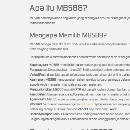
Apa Itu MBS88?
MBS88 adalah jawaban bagi Anda yang sedang mencari situs slot gacor y
terbaik di Indonesia.
Mengapa Memilih MBS88?
MBS88 sebagai situs slot resmi hadir untuk memberikan pengalaman baru 
bermain yang aman dan adil.
Bersiaplah untuk merasakan sensasi seru bermain slot online di situs sl
Kepercayaan
: MBS88 memiliki forum komunitas yang kuat dari para memb
Pengalaman
: Beroperasi dari tahun 2018 di industri judi online, sehingga p
Variasi Permainan
: Menawarkan berbagai jenis permainan slot online dari pr
Keamanan
: MBS88 menggunakan sistem enkripsi terbaru, sehingga data 
apabila Anda mengalami kendala atau permasalahan.
Menguntungkan
: MBS88 memiliki RTP slot yang tinggi untuk memberikan 
Kemudahan
: Dengan adanya aplikasi dapat memudahkan member untuk m
Agen Resmi
: MBS88 sudah memegang lisensi resmi dari lembaga perjudian 
Informatif
: Semua informasi mengenai
slot gacor
dijabarkan secara lengkap 
dalam lagi tenaga customer service MBS88 siap membantu Anda.
Bonus Melimpah
: MBS88 menawarkan berbagai macam bonus harian, sampai k
Bergabunglah dengan MBS88 dan rasakan sendiri keunggulannya dalam d