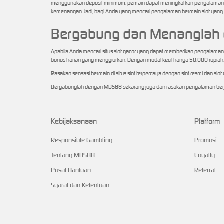
menggunakan deposit minimum, pemain dapat meningkatkan pengalaman berm
kemenangan. Jadi, bagi Anda yang mencari pengalaman bermain slot yang
Bergabung dan Menanglah 
Apabila Anda mencari situs slot gacor yang dapat memberikan pengalama
bonus harian yang menggiurkan. Dengan modal kecil hanya 50.000 rupiah
Rasakan sensasi bermain di situs slot terpercaya dengan slot resmi dan sl
Bergabunglah dengan MBS88 sekarang juga dan rasakan pengalaman berju
Kebijaksanaan
Platform
Responsible Gambling
Promosi
Tentang MBS88
Loyalty
Pusat Bantuan
Referral
Syarat dan Ketentuan