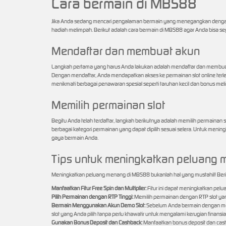
Cara bermain di MBS88
Jika Anda sedang mencari pengalaman bermain yang menegangkan dengan p
hadiah melimpah. Berikut adalah cara bermain di MBS88 agar Anda bisa 
Mendaftar dan membuat akun
Langkah pertama yang harus Anda lakukan adalah mendaftar dan membuat a
Dengan mendaftar, Anda mendapatkan akses ke permainan slot online terle
menikmati berbagai penawaran spesial seperti taruhan kecil dan bonus m
Memilih permainan slot
Begitu Anda telah terdaftar, langkah berikutnya adalah memilih permain
berbagai kategori permainan yang dapat dipilih sesuai selera. Untuk meni
gaya bermain Anda.
Tips untuk meningkatkan peluang
Meningkatkan peluang menang di MBS88 bukanlah hal yang mustahil! Beri
Manfaatkan Fitur Free Spin dan Multiplier:
Fitur ini dapat meningkatkan pelu
Pilih Permainan dengan RTP Tinggi:
Memilih permainan dengan RTP slot yang
Bermain Menggunakan Akun Demo Slot:
Sebelum Anda bermain dengan me
slot yang Anda pilih tanpa perlu khawatir untuk mengalami kerugian finansial
Gunakan Bonus Deposit dan Cashback:
Manfaatkan bonus deposit dan cashb