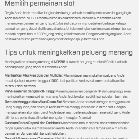
Memilih permainan slot
Begitu Anda telah terdaftar, langkah berikutnya adalah memilih permainan slot yang ingin
Anda mainkan. MBS88 menawarkan rekomendasi khusus untuk membantu Anda
menemukan permainan yang tepat. Situs slot gacor ini menyediakan berbagai kategori
permainan yang dapat dipilih sesuai selera. Untuk meningkatkan keseruan, nikmati bonus
menarik seperti bonus 100% yang sering kali ditawarkan. Dengan variasi yang luas, Anda
pasti menemukan permainan yang cocok dengan gaya bermain Anda.
Tips untuk meningkatkan peluang menang
Meningkatkan peluang menang di MBS88 bukanlah hal yang mustahil! Berikut adalah
beberapa tips yang dapat membantu Anda:
Manfaatkan Fitur Free Spin dan Multiplier:
Fitur ini dapat meningkatkan peluang Anda
meraih jackpot maxwin hingga x1000. Jadi, pastikan Anda selalu memperhatikan fitur
tersebut saat bermain.
Pilih Permainan dengan RTP Tinggi:
Memilih permainan dengan RTP slot yang tinggi akan
meningkatkan kemungkinan menang Anda. Jadi, lakukan sedikit riset sebelum bermain.
Bermain Menggunakan Akun Demo Slot:
Sebelum Anda bermain dengan menggunakan
uang sungguhan, ada baiknya Anda bermain menggunakan akun demo slot. Dengan
menggunakan akun demo slot Anda dapat memperlajari pola permainan slot yang Anda
pilih tanpa perlu khawatir untuk mengalami kerugian finansial.
Gunakan Bonus Deposit dan Cashback:
Manfaatkan bonus deposit dan cashback harian
tanpa syarat untuk memaksimalkan modal Anda. Ini adalah cara terbaik untuk memulai
permainan dengan lebih banyak kelebihan.
Deposit Minimum yang Terjangkau:
Mulailah dengan deposit minimum yang terjangkau,