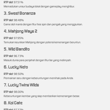
RTP slot
: 97.51%
Memadukan unsur budaya lokal dengan gameplay menghibur.
3. Sweet Bonanza
RTP slot
: 98.48%
Game slot manis dengan fitur free spin dan pengali yang menggiurkan.
4. Mahjong Ways 2
RTP slot
: 97.95%
Temukan keunikan Mahjong dengan potensi kemenangan beruntun.
5. Wild Bandito
RTP slot
: 96.73%
Masuki dunia para penjahat dengan fitur liar yang melimpah.
6. Lucky Neto
RTP slot
: 98.50%
Permainan seru dengan keberuntungan memihak pada Anda.
7. Lucky Twins Wilds
RTP slot
: 98.00%
Keberuntungan kembar yang siap memberikan kemenangan besar.
8. Koi Gate
RTP slot
: 97.37%