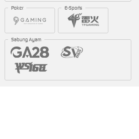
Poker
E-Sports
Sabung Ayam