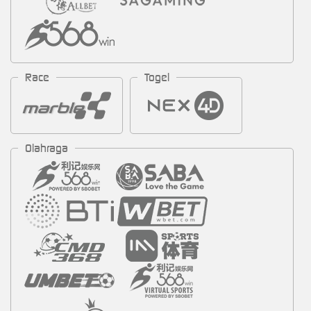
Race
Togel
Olahraga