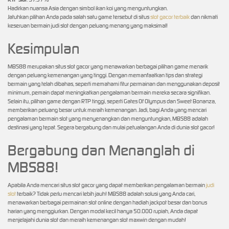
Hadirkan nuansa Asia dengan simbol ikan koi yang menguntungkan.
Jatuhkan pilihan Anda pada salah satu game tersebut di situs
slot gacor terbaik
dan nikmati
keseruan bermain judi slot dengan peluang menang yang maksimal!
Kesimpulan
MBS88 merupakan situs slot gacor yang menawarkan berbagai pilihan game menarik
dengan peluang kemenangan yang tinggi. Dengan memanfaatkan tips dan strategi
bermain yang telah dibahas, seperti memahami fitur permainan dan menggunakan deposit
minimum, pemain dapat meningkatkan pengalaman bermain mereka secara signifikan.
Selain itu, pilihan game dengan RTP tinggi, seperti Gates Of Olympus dan Sweet Bonanza,
memberikan peluang besar untuk meraih kemenangan. Jadi, bagi Anda yang mencari
pengalaman bermain slot yang menyenangkan dan menguntungkan, MBS88 adalah
destinasi yang tepat. Segera bergabung dan mulai petualangan Anda di dunia slot gacor!
Bergabung dan Menanglah di
MBS88!
Apabila Anda mencari situs slot gacor yang dapat memberikan pengalaman bermain
judi
slot
terbaik? Tidak perlu mencari lebih jauh! MBS88 adalah solusi yang Anda cari,
menawarkan berbagai permainan slot online dengan hadiah jackpot besar dan bonus
harian yang menggiurkan. Dengan modal kecil hanya 50.000 rupiah, Anda dapat
menjelajahi dunia slot dan meraih kemenangan slot maxwin dengan mudah!