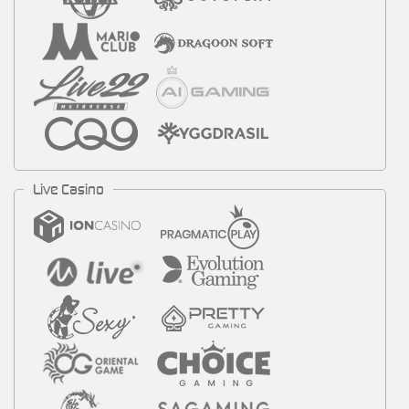
Live Casino