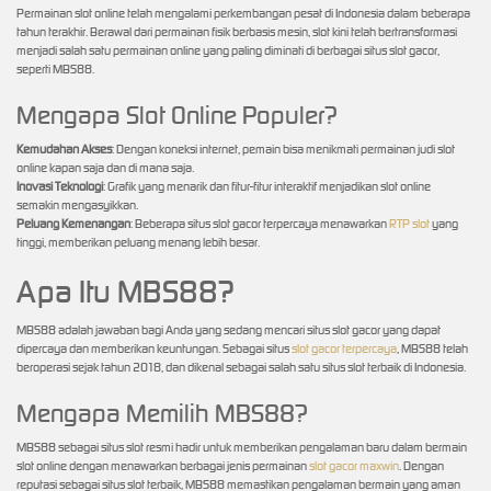
Permainan slot online telah mengalami perkembangan pesat di Indonesia dalam beberapa
tahun terakhir. Berawal dari permainan fisik berbasis mesin, slot kini telah bertransformasi
menjadi salah satu permainan online yang paling diminati di berbagai situs slot gacor,
seperti MBS88.
Mengapa Slot Online Populer?
Kemudahan Akses
: Dengan koneksi internet, pemain bisa menikmati permainan judi slot
online kapan saja dan di mana saja.
Inovasi Teknologi
: Grafik yang menarik dan fitur-fitur interaktif menjadikan slot online
semakin mengasyikkan.
Peluang Kemenangan
: Beberapa situs slot gacor terpercaya menawarkan
RTP slot
yang
tinggi, memberikan peluang menang lebih besar.
Apa Itu MBS88?
MBS88 adalah jawaban bagi Anda yang sedang mencari situs slot gacor yang dapat
dipercaya dan memberikan keuntungan. Sebagai situs
slot gacor terpercaya
, MBS88 telah
beroperasi sejak tahun 2018, dan dikenal sebagai salah satu situs slot terbaik di Indonesia.
Mengapa Memilih MBS88?
MBS88 sebagai situs slot resmi hadir untuk memberikan pengalaman baru dalam bermain
slot online dengan menawarkan berbagai jenis permainan
slot gacor maxwin
. Dengan
reputasi sebagai situs slot terbaik, MBS88 memastikan pengalaman bermain yang aman