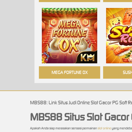
MEGA FORTUNE OX
SUSH
MBS88: Link Situs Judi Online Slot Gacor PG Soft 
MBS88 Situs Slot Gac
Apakah Anda siap merasakan sensasi permainan
slot online
yang mendebark