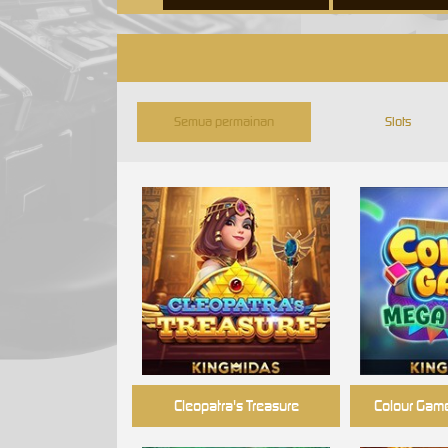
Semua permainan
Slots
Cleopatra's Treasure
Colour Gam