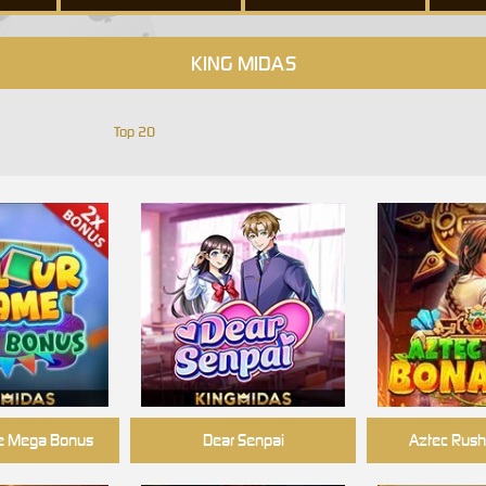
KING MIDAS
Top 20
e Mega Bonus
Dear Senpai
Aztec Rus