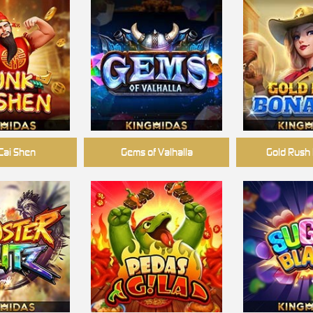
Cai Shen
Gems of Valhalla
Gold Rush