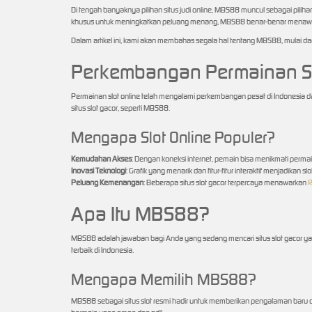
Di tengah banyaknya pilihan situs judi online, MBS88 muncul sebagai pil
khusus untuk meningkatkan peluang menang, MBS88 benar-benar menawark
Dalam artikel ini, kami akan membahas segala hal tentang MBS88, mulai d
Perkembangan Permainan Slo
Permainan slot online telah mengalami perkembangan pesat di Indonesia dala
situs slot gacor, seperti MBS88.
Mengapa Slot Online Populer?
Kemudahan Akses
: Dengan koneksi internet, pemain bisa menikmati permain
Inovasi Teknologi
: Grafik yang menarik dan fitur-fitur interaktif menjadikan 
Peluang Kemenangan
: Beberapa situs slot gacor terpercaya menawarkan
R
Apa Itu MBS88?
MBS88 adalah jawaban bagi Anda yang sedang mencari situs slot gacor y
terbaik di Indonesia.
Mengapa Memilih MBS88?
MBS88 sebagai situs slot resmi hadir untuk memberikan pengalaman baru 