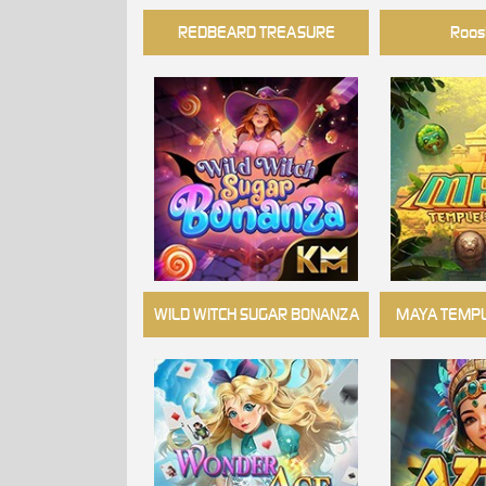
REDBEARD TREASURE
Roost
WILD WITCH SUGAR BONANZA
MAYA TEMPL