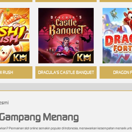
I RUSH
DRACULA’S CASTLE BANQUET
DRAGON 
Resmi
or Gampang Menang
an? Permainan slot online semakin populer di Indonesia, menawarkan kesempatan menarik unt