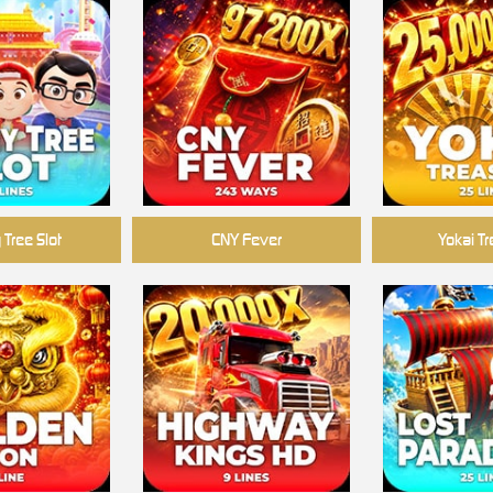
Tree Slot
CNY Fever
Yokai T