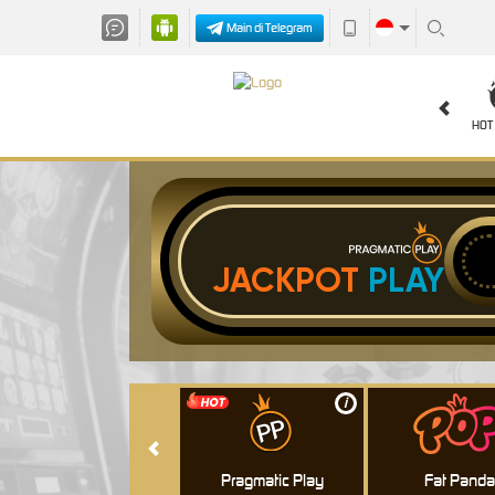
Main di Telegram
HOT
JACKPOT
PLAY
i
Pragmatic Play
Fat Pand