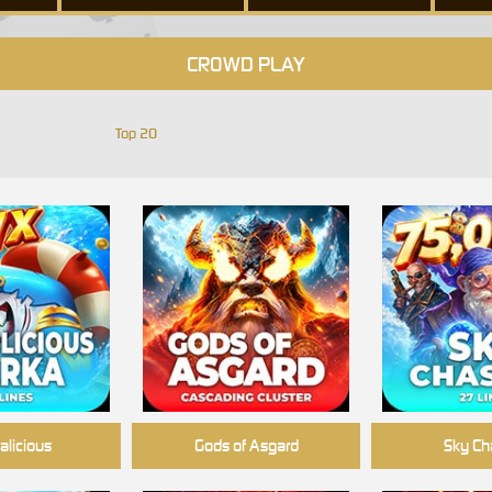
CROWD PLAY
Top 20
alicious
Gods of Asgard
Sky Ch