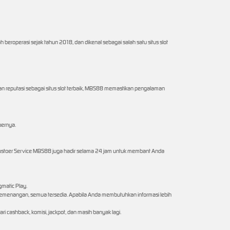
h beroperasi sejak tahun 2018, dan dikenal sebagai salah satu situs slot
an reputasi sebagai situs slot terbaik, MBS88 memastikan pengalaman
bernya.
Custoer Service MBS88 juga hadir selama 24 jam untuk membant Anda
gmatic Play.
o kemenangan, semua tersedia. Apabila Anda membutuhkan informasi lebih
 cashback, komisi, jackpot, dan masih banyak lagi.