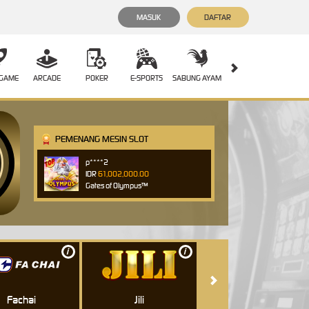
MASUK
DAFTAR
 GAME
ARCADE
POKER
E-SPORTS
SABUNG AYAM
PROMOSI
PEMENANG MESIN SLOT
p****2
IDR
61,002,000.00
Gates of Olympus™
p****2
IDR
29,238,000.00
Gates of Olympus™
i
i
i
p****2
IDR
23,202,000.00
No Limit City
Gates of Olympus™
Fachai
Jili
p****2