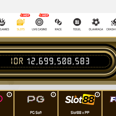
 GAMES
SLOTS
LIVE CASINO
RACE
TOGEL
OLAHRAGA
CRASH
IDR
12,699,507,845
i
i
i
a
PG Soft
Slot88 x PP