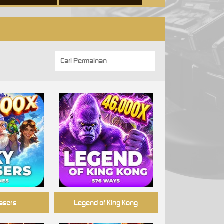
IDR
18,333,000.00
Gates of Olympus™
p****2
IDR
17,335,000.00
Gates of Olympus™
p****2
IDR
17,274,000.00
Gates of Olympus™
p****2
IDR
15,877,500.00
Gates of Olympus™
p****2
IDR
12,426,000.00
Gates of Olympus™
p****2
IDR
12,265,000.00
Gates of Olympus™
asers
Legend of King Kong
p****2
IDR
11,238,000.00