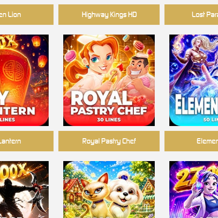
en Lion
Highway Kings HD
Lost Par
Lantern
Royal Pastry Chef
Elemen