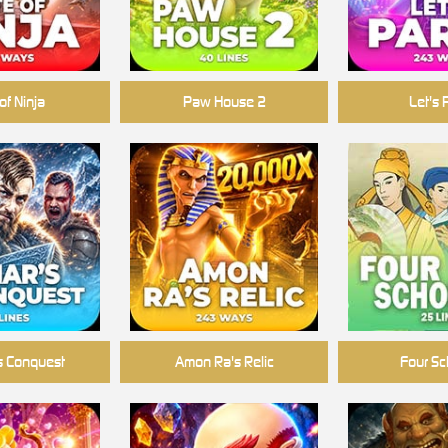
of Ninja
Paw House 2
Let's 
s Conquest
Amon Ra's Relic
Four Sc