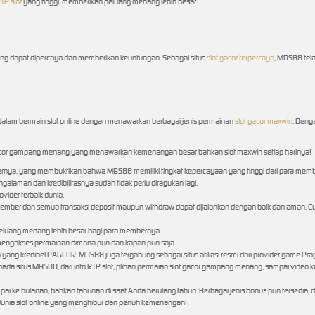
TP slot
yang tinggi, memberikan peluang menang lebih besar.
ang dapat dipercaya dan memberikan keuntungan. Sebagai situs
slot gacor terpercaya
, MBS88 tela
dalam bermain slot online dengan menawarkan berbagai jenis permainan
slot gacor maxwin
. Deng
ot gacor gampang menang yang menawarkan kemenangan besar bahkan slot maxwin setiap harinya!
ernya, yang membuktikan bahwa MBS88 memiliki tingkat kepercayaan yang tinggi dari para mem
engalaman dan kredibilitasnya sudah tidak perlu diragukan lagi.
ovider terbaik dunia.
member dan semua transaksi deposit maupun withdraw dapat dijalankan dengan baik dan aman. 
peluang menang lebih besar bagi para membernya.
engakses permainan dimana pun dan kapan pun saja.
yang kredibel PAGCOR. MBS88 juga tergabung sebagai situs afiliasi resmi dari provider game Pra
pada situs MBS88, dari info RTP slot, plihan permaian slot gacor gampang menang, sampai vide
e bulanan, bahkan tahunan di saat Anda berulang tahun. Berbagai jenis bonus pun tersedia, dari
unia slot online yang menghibur dan penuh kemenangan!