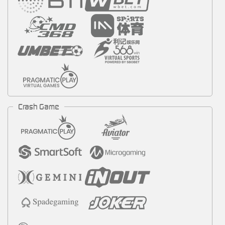
Crash Game