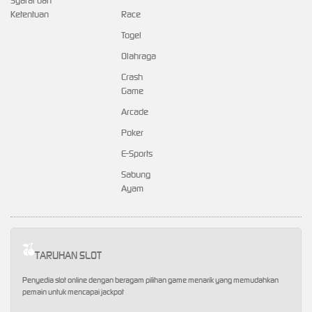
Syarat dan
Ketentuan
Race
Togel
Olahraga
Crash
Game
Arcade
Poker
E-Sports
Sabung
Ayam
TARUHAN SLOT
Penyedia slot online dengan beragam pilihan game menarik yang memudahkan
pemain untuk mencapai jackpot