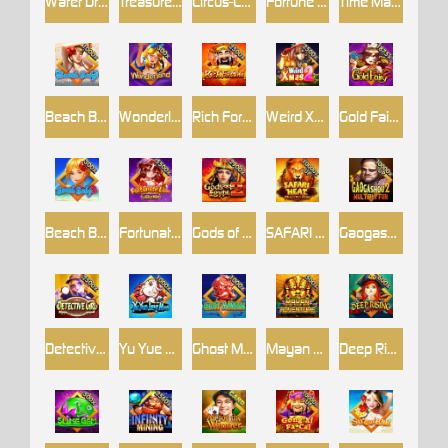
Water Dragon
Treasure Hunters
Circus-Lucky Mix
Fortune Cat
Time Machine
Beach Baby
Wonderland
Rich Fortune
Weird Xmas2
Gold Fairy 2
Beach Baby2
Fortunate Lion-Lucky Mix
Gods of Egypt2
SAFARI HEAT-MULTIPLY FUN
Gaogashou2 MULTIPLY FUN
Detective Girl
Yu Yue Long Men
Ghost Mansion
Mayan Adventure
Deep Rising