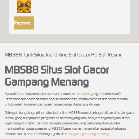
Ragnarok Odin
MBS88: Link Situs Judi Online Slot Gacor PG Soft Resmi
MBS88 Situs Slot Gacor
Gampang Menang
Apakah Anda siap merasakan sensasi permainan
slot online
yang mendebarkan?
Permainan slot online semakin populer di Indonesia, menawarkan kesempatan menarik
untuk meraih kemenangan besar hanya dengan beberapa klik saja.
Di tengah banyaknya pilihan situs judi online, MBS88 muncul sebagai pilihan situs slot gacor
terbaik yang menjanjikan pengalaman bermain yang tidak hanya menyenangkan, tetapi
juga menguntungkan. Dengan beragam permainan yang dirancang khusus untuk
meningkatkan peluang menang, MBS88 benar-benar menawarkan sesuatu hal yang
istimewa untuk para membernya, yaitu situs
slot gacor gampang menang
.