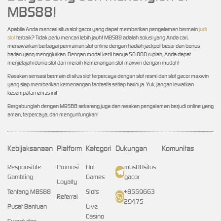
MBS88!
Apabila Anda mencari situs slot gacor yang dapat memberikan pengalaman bermain
judi
slot
terbaik? Tidak perlu mencari lebih jauh! MBS88 adalah solusi yang Anda cari,
menawarkan berbagai permainan slot online dengan hadiah jackpot besar dan bonus
harian yang menggiurkan. Dengan modal kecil hanya 50.000 rupiah, Anda dapat
menjelajahi dunia slot dan meraih kemenangan slot maxwin dengan mudah!
Rasakan sensasi bermain di situs slot terpercaya dengan slot resmi dan slot gacor maxwin
yang siap memberikan kemenangan fantastis setiap harinya. Yuk, jangan lewatkan
kesempatan emas ini!
Bergabunglah dengan MBS88 sekarang juga dan rasakan pengalaman berjudi online yang
aman, terpercaya, dan menguntungkan!
Kebijaksanaan
Platform
Kategori
Dukungan
Komunitas
Responsible
Promosi
Hot
mbs88situs
Gambling
Games
gacor
Loyalty
Tentang MBS88
Slots
+8559663
Referral
29475
Pusat Bantuan
Live
Casino