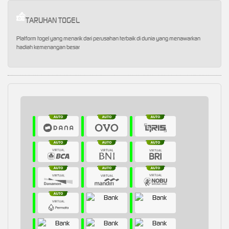
TARUHAN TOGEL
Platform togel yang menarik dari perusahan terbaik di dunia yang menawarkan
hadiah kemenangan besar