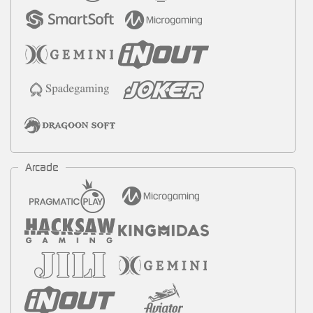
Arcade