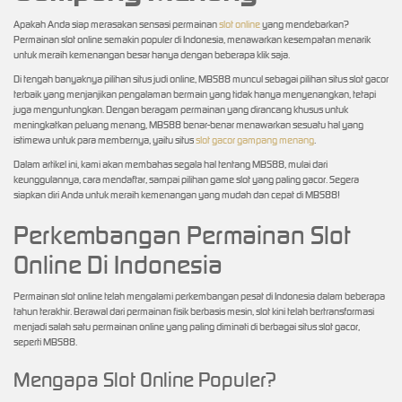
Apakah Anda siap merasakan sensasi permainan
slot online
yang mendebarkan?
Permainan slot online semakin populer di Indonesia, menawarkan kesempatan menarik
untuk meraih kemenangan besar hanya dengan beberapa klik saja.
Di tengah banyaknya pilihan situs judi online, MBS88 muncul sebagai pilihan situs slot gacor
terbaik yang menjanjikan pengalaman bermain yang tidak hanya menyenangkan, tetapi
juga menguntungkan. Dengan beragam permainan yang dirancang khusus untuk
meningkatkan peluang menang, MBS88 benar-benar menawarkan sesuatu hal yang
istimewa untuk para membernya, yaitu situs
slot gacor gampang menang
.
Dalam artikel ini, kami akan membahas segala hal tentang MBS88, mulai dari
keunggulannya, cara mendaftar, sampai pilihan game slot yang paling gacor. Segera
siapkan diri Anda untuk meraih kemenangan yang mudah dan cepat di MBS88!
Perkembangan Permainan Slot
Online Di Indonesia
Permainan slot online telah mengalami perkembangan pesat di Indonesia dalam beberapa
tahun terakhir. Berawal dari permainan fisik berbasis mesin, slot kini telah bertransformasi
menjadi salah satu permainan online yang paling diminati di berbagai situs slot gacor,
seperti MBS88.
Mengapa Slot Online Populer?