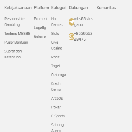
Kebijaksanaan
Platform
Kategori
Dukungan
Komunitas
Responsible
Promosi
Hot
mbs88situs
Gambling
Games
gacor
Loyalty
Tentang MBS88
Slots
+8559663
Referral
29475
Pusat Bantuan
Live
Casino
Syarat dan
Ketentuan
Race
Togel
Olahraga
Crash
Game
Arcade
Poker
E-Sports
Sabung
Ayam