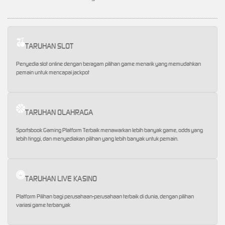
TARUHAN SLOT
Penyedia slot online dengan beragam pilihan game menarik yang memudahkan
pemain untuk mencapai jackpot
TARUHAN OLAHRAGA
Sportsbook Gaming Platform Terbaik menawarkan lebih banyak game, odds yang
lebih tinggi, dan menyediakan pilihan yang lebih banyak untuk pemain.
TARUHAN LIVE KASINO
Platform Pilihan bagi perusahaan-perusahaan terbaik di dunia, dengan pilihan
variasi game terbanyak