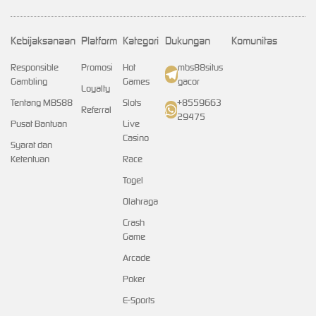
Kebijaksanaan
Platform
Kategori
Dukungan
Komunitas
Responsible
Promosi
Hot
mbs88situs
Gambling
Games
gacor
Loyalty
Tentang MBS88
Slots
+8559663
Referral
29475
Pusat Bantuan
Live
Casino
Syarat dan
Ketentuan
Race
Togel
Olahraga
Crash
Game
Arcade
Poker
E-Sports