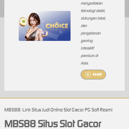
menyediakan
teknologi stabil,
dukungan lokal,
dan
pengalaman
gaming
interaktif
premium di
Asia.
MAIN
MBS88: Link Situs Judi Online Slot Gacor PG Soft Resmi
MBS88 Situs Slot Gacor