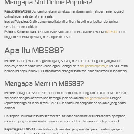
Mengapa Slot Online Populer?
Kemudahan Akses
: Dengan koneksi internet, pemain bisa menikmati permainan judi slot
online kapan saja dan di mana saja.
Inovasi Teknologi
: Grafik yang menarik dan fitur-fitur interaktif menjadikan slot online
semakin mengasyikkan.
Peluang Kemenangan
: Beberapa situs slot gacor terpercaya menawarkan
RTP slot
yang
tinggi, memberikan peluang menang lebih besar.
Apa Itu MBS88?
MBS88 adalah jawaban bagi Anda yang sedang mencari situs slot gacor yang dapat
dipercaya dan memberikan keuntungan. Sebagai situs
slot gacor terpercaya
, MBS88 telah
beroperasi sejak tahun 2018, dan dikenal sebagai salah satu situs slot terbaik di Indonesia.
Mengapa Memilih MBS88?
MBS88 sebagai situs slot resmi hadir untuk memberikan pengalaman baru dalam bermain
slot online dengan menawarkan berbagai jenis permainan
slot gacor maxwin
. Dengan
reputasi sebagai situs slot terbaik, MBS88 memastikan pengalaman bermain yang aman
dan adil.
Bersiaplah untuk merasakan sensasi seru bermain slot online di situs slot gacor gampang
menang yang menawarkan kemenangan besar bahkan slot maxwin setiap harinya!
Kepercayaan
: MBS88 memiliki forum komunitas yang kuat dari para membernya, yang