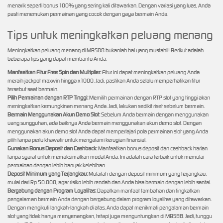
menarik seperti bonus 100% yang sering kali ditawarkan. Dengan variasi yang luas, Anda
pasti menemukan permainan yang cocok dengan gaya bermain Anda.
Tips untuk meningkatkan peluang menang
Meningkatkan peluang menang di MBS88 bukanlah hal yang mustahil! Berikut adalah
beberapa tips yang dapat membantu Anda:
Manfaatkan Fitur Free Spin dan Multiplier:
Fitur ini dapat meningkatkan peluang Anda
meraih jackpot maxwin hingga x1000. Jadi, pastikan Anda selalu memperhatikan fitur
tersebut saat bermain.
Pilih Permainan dengan RTP Tinggi:
Memilih permainan dengan RTP slot yang tinggi akan
meningkatkan kemungkinan menang Anda. Jadi, lakukan sedikit riset sebelum bermain.
Bermain Menggunakan Akun Demo Slot:
Sebelum Anda bermain dengan menggunakan
uang sungguhan, ada baiknya Anda bermain menggunakan akun demo slot. Dengan
menggunakan akun demo slot Anda dapat memperlajari pola permainan slot yang Anda
pilih tanpa perlu khawatir untuk mengalami kerugian finansial.
Gunakan Bonus Deposit dan Cashback:
Manfaatkan bonus deposit dan cashback harian
tanpa syarat untuk memaksimalkan modal Anda. Ini adalah cara terbaik untuk memulai
permainan dengan lebih banyak kelebihan.
Deposit Minimum yang Terjangkau:
Mulailah dengan deposit minimum yang terjangkau,
mulai dari Rp 50.000, agar risiko lebih rendah dan Anda bisa bermain dengan lebih santai.
Bergabung dengan Program Loyalitas:
Dapatkan manfaat tambahan dan tingkatkan
pengalaman bermain Anda dengan bergabung dalam program loyalitas yang ditawarkan.
Dengan mengikuti langkah-langkah di atas, Anda dapat menikmati pengalaman bermain
slot yang tidak hanya menyenangkan, tetapi juga menguntungkan di MBS88. Jadi, tunggu