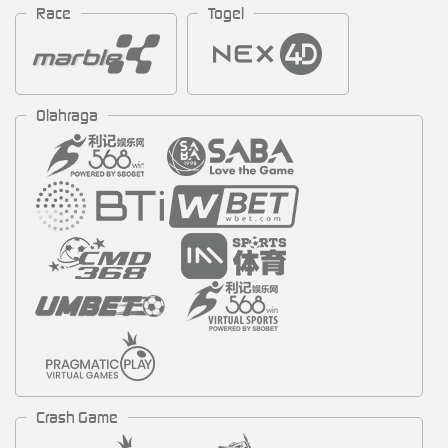
Race
Togel
Olahraga
Crash Game