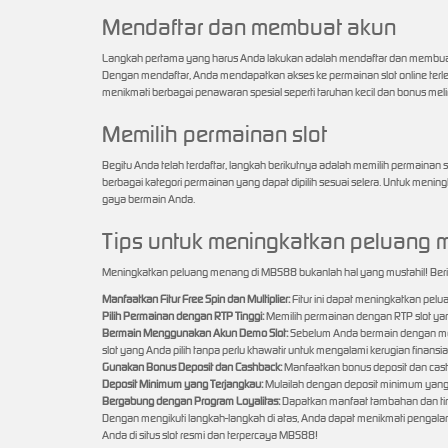
Mendaftar dan membuat akun
Langkah pertama yang harus Anda lakukan adalah mendaftar dan membuat a
Dengan mendaftar, Anda mendapatkan akses ke permainan slot online terle
menikmati berbagai penawaran spesial seperti taruhan kecil dan bonus m
Memilih permainan slot
Begitu Anda telah terdaftar, langkah berikutnya adalah memilih permain
berbagai kategori permainan yang dapat dipilih sesuai selera. Untuk meni
gaya bermain Anda.
Tips untuk meningkatkan peluang
Meningkatkan peluang menang di MBS88 bukanlah hal yang mustahil! Beri
Manfaatkan Fitur Free Spin dan Multiplier:
Fitur ini dapat meningkatkan pelu
Pilih Permainan dengan RTP Tinggi:
Memilih permainan dengan RTP slot yang
Bermain Menggunakan Akun Demo Slot:
Sebelum Anda bermain dengan me
slot yang Anda pilih tanpa perlu khawatir untuk mengalami kerugian finansial
Gunakan Bonus Deposit dan Cashback:
Manfaatkan bonus deposit dan cashb
Deposit Minimum yang Terjangkau:
Mulailah dengan deposit minimum yang te
Bergabung dengan Program Loyalitas:
Dapatkan manfaat tambahan dan tin
Dengan mengikuti langkah-langkah di atas, Anda dapat menikmati pengal
Anda di situs slot resmi dan terpercaya MBS88!