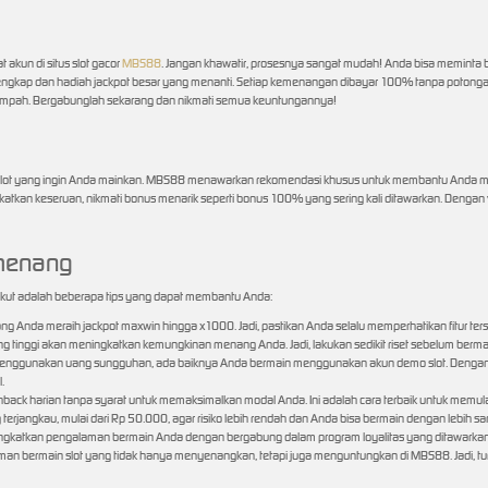
kun di situs slot gacor
MBS88
. Jangan khawatir, prosesnya sangat mudah! Anda bisa meminta ban
ngkap dan hadiah jackpot besar yang menanti. Setiap kemenangan dibayar 100% tanpa potongan d
elimpah. Bergabunglah sekarang dan nikmati semua keuntungannya!
an slot yang ingin Anda mainkan. MBS88 menawarkan rekomendasi khusus untuk membantu Anda me
ngkatkan keseruan, nikmati bonus menarik seperti bonus 100% yang sering kali ditawarkan. Deng
 menang
kut adalah beberapa tips yang dapat membantu Anda:
ang Anda meraih jackpot maxwin hingga x1000. Jadi, pastikan Anda selalu memperhatikan fitur ter
 tinggi akan meningkatkan kemungkinan menang Anda. Jadi, lakukan sedikit riset sebelum berma
nggunakan uang sungguhan, ada baiknya Anda bermain menggunakan akun demo slot. Dengan 
.
ack harian tanpa syarat untuk memaksimalkan modal Anda. Ini adalah cara terbaik untuk memul
rjangkau, mulai dari Rp 50.000, agar risiko lebih rendah dan Anda bisa bermain dengan lebih san
gkatkan pengalaman bermain Anda dengan bergabung dalam program loyalitas yang ditawarkan
aman bermain slot yang tidak hanya menyenangkan, tetapi juga menguntungkan di MBS88. Jadi