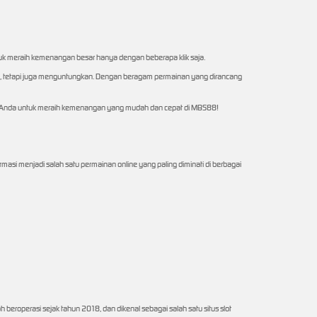
uk meraih kemenangan besar hanya dengan beberapa klik saja.
kan, tetapi juga menguntungkan. Dengan beragam permainan yang dirancang
 diri Anda untuk meraih kemenangan yang mudah dan cepat di MBS88!
rmasi menjadi salah satu permainan online yang paling diminati di berbagai
h beroperasi sejak tahun 2018, dan dikenal sebagai salah satu situs slot