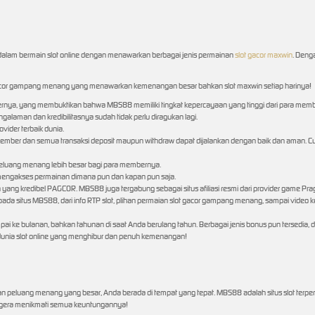
dalam bermain slot online dengan menawarkan berbagai jenis permainan
slot gacor maxwin
. Deng
ot gacor gampang menang yang menawarkan kemenangan besar bahkan slot maxwin setiap harinya!
ernya, yang membuktikan bahwa MBS88 memiliki tingkat kepercayaan yang tinggi dari para mem
engalaman dan kredibilitasnya sudah tidak perlu diragukan lagi.
ovider terbaik dunia.
member dan semua transaksi deposit maupun withdraw dapat dijalankan dengan baik dan aman. 
peluang menang lebih besar bagi para membernya.
engakses permainan dimana pun dan kapan pun saja.
yang kredibel PAGCOR. MBS88 juga tergabung sebagai situs afiliasi resmi dari provider game Pra
pada situs MBS88, dari info RTP slot, plihan permaian slot gacor gampang menang, sampai vide
e bulanan, bahkan tahunan di saat Anda berulang tahun. Berbagai jenis bonus pun tersedia, dari
unia slot online yang menghibur dan penuh kemenangan!
eluang menang yang besar, Anda berada di tempat yang tepat. MBS88 adalah situs slot terperc
segera menikmati semua keuntungannya!