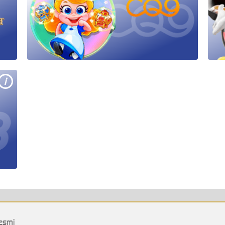
i
Resmi