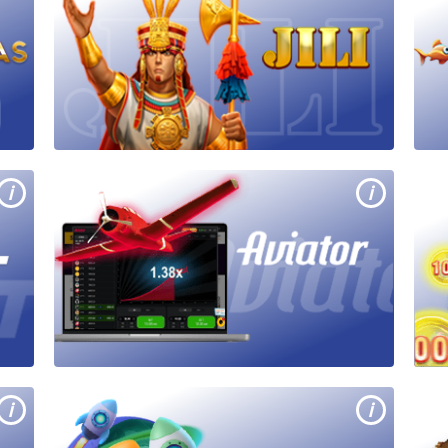
i
i
i
i