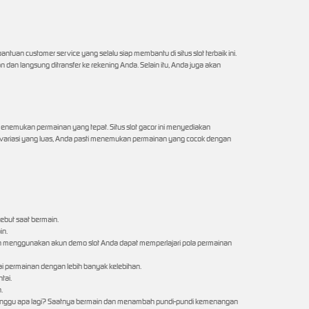
tuan customer service yang selalu siap membantu di situs slot terbaik ini.
an langsung ditransfer ke rekening Anda. Selain itu, Anda juga akan
nemukan permainan yang tepat. Situs slot gacor ini menyediakan
an variasi yang luas, Anda pasti menemukan permainan yang cocok dengan
sebut saat bermain.
in.
menggunakan akun demo slot Anda dapat memperlajari pola permainan
ai permainan dengan lebih banyak kelebihan.
tai.
.
, tunggu apa lagi? Saatnya bermain dan menambah pundi-pundi kemenangan