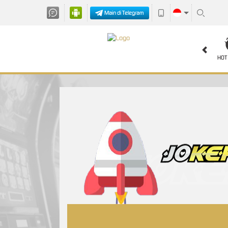
Main di Telegram
HOT