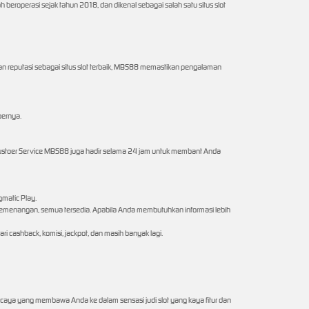
h beroperasi sejak tahun 2018, dan dikenal sebagai salah satu situs slot
an reputasi sebagai situs slot terbaik, MBS88 memastikan pengalaman
bernya.
Custoer Service MBS88 juga hadir selama 24 jam untuk membant Anda
gmatic Play.
o kemenangan, semua tersedia. Apabila Anda membutuhkan informasi lebih
 cashback, komisi, jackpot, dan masih banyak lagi.
aya yang membawa Anda ke dalam sensasi judi slot yang kaya fitur dan