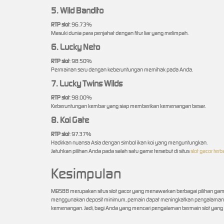
5. Wild Bandito
RTP slot
: 96.73%
Masuki dunia para penjahat dengan fitur liar yang melimpah.
6. Lucky Neto
RTP slot
: 98.50%
Permainan seru dengan keberuntungan memihak pada Anda.
7. Lucky Twins Wilds
RTP slot
: 98.00%
Keberuntungan kembar yang siap memberikan kemenangan besar.
8. Koi Gate
RTP slot
: 97.37%
Hadirkan nuansa Asia dengan simbol ikan koi yang menguntungkan.
Jatuhkan pilihan Anda pada salah satu game tersebut di situs
slot gacor terb
Kesimpulan
MBS88 merupakan situs slot gacor yang menawarkan berbagai pilihan game
menggunakan deposit minimum, pemain dapat meningkatkan pengalaman berm
kemenangan. Jadi, bagi Anda yang mencari pengalaman bermain slot yang