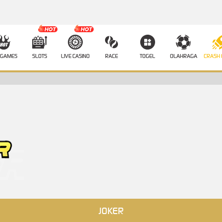
 GAMES
SLOTS
LIVE CASINO
RACE
TOGEL
OLAHRAGA
CRASH
JOKER