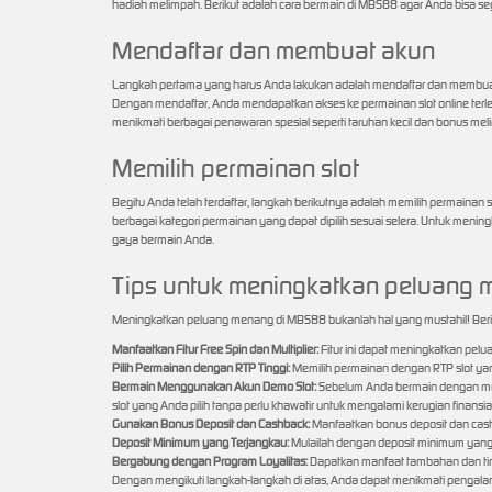
hadiah melimpah. Berikut adalah cara bermain di MBS88 agar Anda bisa 
Mendaftar dan membuat akun
Langkah pertama yang harus Anda lakukan adalah mendaftar dan membuat a
Dengan mendaftar, Anda mendapatkan akses ke permainan slot online terle
menikmati berbagai penawaran spesial seperti taruhan kecil dan bonus m
Memilih permainan slot
Begitu Anda telah terdaftar, langkah berikutnya adalah memilih permain
berbagai kategori permainan yang dapat dipilih sesuai selera. Untuk meni
gaya bermain Anda.
Tips untuk meningkatkan peluang
Meningkatkan peluang menang di MBS88 bukanlah hal yang mustahil! Beri
Manfaatkan Fitur Free Spin dan Multiplier:
Fitur ini dapat meningkatkan pelu
Pilih Permainan dengan RTP Tinggi:
Memilih permainan dengan RTP slot yang
Bermain Menggunakan Akun Demo Slot:
Sebelum Anda bermain dengan me
slot yang Anda pilih tanpa perlu khawatir untuk mengalami kerugian finansial
Gunakan Bonus Deposit dan Cashback:
Manfaatkan bonus deposit dan cashb
Deposit Minimum yang Terjangkau:
Mulailah dengan deposit minimum yang te
Bergabung dengan Program Loyalitas:
Dapatkan manfaat tambahan dan tin
Dengan mengikuti langkah-langkah di atas, Anda dapat menikmati pengal