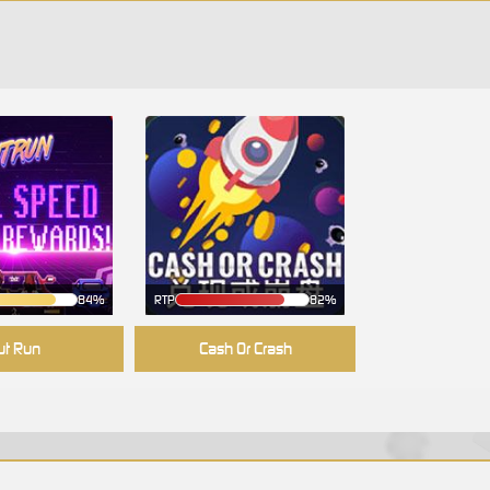
84%
RTP
82%
ut Run
Cash Or Crash