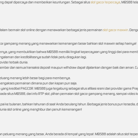
ang dapat dipercaya dan memberikan keuntungan. Sebagai situs
slot gacor terpercaya
, MBS88 tela
dalam bermain slot online dengan menawarkan berbagai jenis permainan
slot gacor maxwin
. Deng
ot gacor gampang menang yang menawarkan kemenangan besar bahkan slot maxwin setiap harinya!
ernya, yang membuktikan bahwa MBS88 memiliki tingkat kepercayaan yang tinggi dari para mem
engalaman dan kredibilitasnya sudah tidak perlu diragukan lagi.
ovider terbaik dunia.
member dan semua transaksi deposit maupun withdraw dapat dijalankan dengan baik dan aman. 
peluang menang lebih besar bagi para membernya.
engakses permainan dimana pun dan kapan pun saja.
yang kredibel PAGCOR. MBS88 juga tergabung sebagai situs afiliasi resmi dari provider game Pra
pada situs MBS88, dari info RTP slot, plihan permaian slot gacor gampang menang, sampai vide
e bulanan, bahkan tahunan di saat Anda berulang tahun. Berbagai jenis bonus pun tersedia, dari
unia slot online yang menghibur dan penuh kemenangan!
eluang menang yang besar, Anda berada di tempat yang tepat. MBS88 adalah situs slot terperc