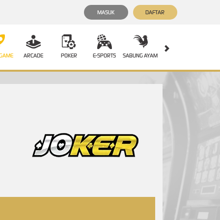
MASUK
DAFTAR
 GAME
ARCADE
POKER
E-SPORTS
SABUNG AYAM
PROMOSI