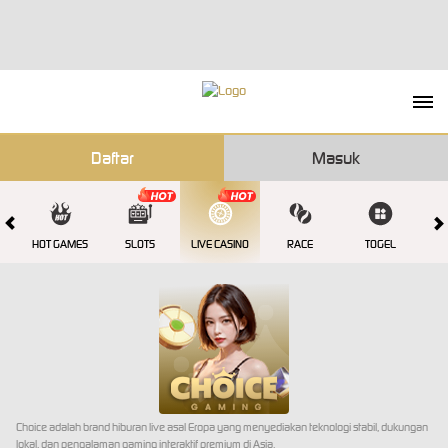
Daftar
Masuk
HOT GAMES
SLOTS
LIVE CASINO
RACE
TOGEL
OL
Choice adalah brand hiburan live asal Eropa yang menyediakan teknologi stabil, dukungan
lokal, dan pengalaman gaming interaktif premium di Asia.