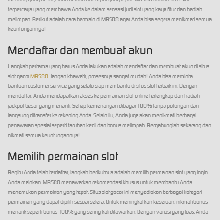
terpercaya yang membawa Anda ke dalam sensasi judi slot yang kaya fitur dan hadiah
melimpah. Berikut adalah cara bermain di MBS88 agar Anda bisa segera menikmati semua
keuntungannya!
Mendaftar dan membuat akun
Langkah pertama yang harus Anda lakukan adalah mendaftar dan membuat akun di situs
slot gacor
MBS88
. Jangan khawatir, prosesnya sangat mudah! Anda bisa meminta
bantuan customer service yang selalu siap membantu di situs slot terbaik ini. Dengan
mendaftar, Anda mendapatkan akses ke permainan slot online terlengkap dan hadiah
jackpot besar yang menanti. Setiap kemenangan dibayar 100% tanpa potongan dan
langsung ditransfer ke rekening Anda. Selain itu, Anda juga akan menikmati berbagai
penawaran spesial seperti taruhan kecil dan bonus melimpah. Bergabunglah sekarang dan
nikmati semua keuntungannya!
Memilih permainan slot
Begitu Anda telah terdaftar, langkah berikutnya adalah memilih permainan slot yang ingin
Anda mainkan. MBS88 menawarkan rekomendasi khusus untuk membantu Anda
menemukan permainan yang tepat. Situs slot gacor ini menyediakan berbagai kategori
permainan yang dapat dipilih sesuai selera. Untuk meningkatkan keseruan, nikmati bonus
menarik seperti bonus 100% yang sering kali ditawarkan. Dengan variasi yang luas, Anda