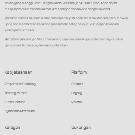
harian yang menggiurkan. Dengan modal kecil hanya 50.000 rupiah, Anda dapat
menjelajahi dunia slot dan meraih kemenangan slot maxwin dengan mudah!
Rasakan sensasi bermain di situs slot terpercaya dengan slot resmi dan slot gacor maxwin
yang siap memberikan kemenangan fantastis setiap harinya. Yuk, jangan lewatkan
kesempatan emas ini!
Bergabunglah dengan MBS88 sekarang juga dan rasakan pengalaman berjudi online
yang aman, terpercaya, dan menguntungkan!
Kebijaksanaan
Platform
Responsible Gambling
Promosi
Tentang MBS88
Loyalty
Pusat Bantuan
Referral
Syarat dan Ketentuan
Kategori
Dukungan