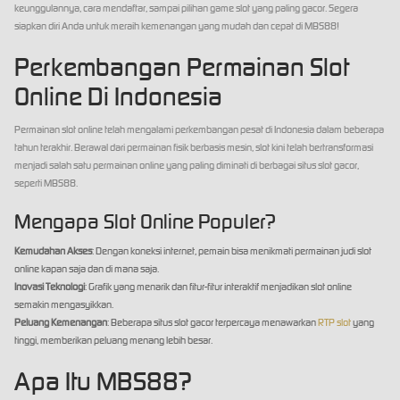
keunggulannya, cara mendaftar, sampai pilihan game slot yang paling gacor. Segera
siapkan diri Anda untuk meraih kemenangan yang mudah dan cepat di MBS88!
Perkembangan Permainan Slot
Online Di Indonesia
Permainan slot online telah mengalami perkembangan pesat di Indonesia dalam beberapa
tahun terakhir. Berawal dari permainan fisik berbasis mesin, slot kini telah bertransformasi
menjadi salah satu permainan online yang paling diminati di berbagai situs slot gacor,
seperti MBS88.
Mengapa Slot Online Populer?
Kemudahan Akses
: Dengan koneksi internet, pemain bisa menikmati permainan judi slot
online kapan saja dan di mana saja.
Inovasi Teknologi
: Grafik yang menarik dan fitur-fitur interaktif menjadikan slot online
semakin mengasyikkan.
Peluang Kemenangan
: Beberapa situs slot gacor terpercaya menawarkan
RTP slot
yang
tinggi, memberikan peluang menang lebih besar.
Apa Itu MBS88?