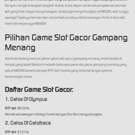
Dengan mengikuti langkah-langkah di atas, Anda dapat menikmati pengalaman bermain
slot yang tidak hanya menyenangkan, tetapi juga menguntungkan di MBS88. Jadi, tunggu
apa lagi? Saatnya bermain dan menambah pundi-pundi kemenangan Anda di situs slot
resmi dan terpercaya MBS88!
Pilihan Game Slot Gacor Gampang
Menang
Jika Anda sedang mencari pilihan game slot gacor gampang menang, Anda berada di
tempat yang tepat! Berikut ini adalah beberapa game slot gacor gampang menang yang
ada di MBS88 beserta dengan RTP slot mereka yang terkenal dengan potensi
kemenangan besar.
Daftar Game Slot Gacor:
1. Gates Of Olympus
RTP slot
: 98.50%
Nikmati petualangan mitologi Yunani dengan fitur-fitur menguntungkan.
2. Gates Of Gatotkaca
RTP slot
: 97.51%