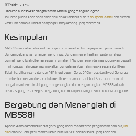
RTP slot
: 97.37%
Hadirkan nuansa Asia dengan simbol ikan koi yang menguntungkan.
Jatuhkan pilihan Anda pada salah satu game tersebut di situs
slot gacor terbaik
dan nikmati
keseruan bermain judi slot dengan peluang menang yang maksimal!
Kesimpulan
MBS88 merupakan situs slot gacor yang menawarkan berbagai pilihan game menarik
dengan peluang kemenangan yang tinggi. Dengan memanfaatkan tips dan strategi
bermain yang telah dibahas, seperti memahami fitur permainan dan menggunakan deposit
minimum, pemain dapat meningkatkan pengalaman bermain mereka secara signifikan.
Selain itu, pilihan game dengan RTP tinggi, seperti Gates Of Olympus dan Sweet Bonanza,
memberikan peluang besar untuk meraih kemenangan. Jadi, bagi Anda yang mencari
pengalaman bermain slot yang menyenangkan dan menguntungkan, MBS88 adalah
destinasi yang tepat. Segera bergabung dan mulai petualangan Anda di dunia slot gacor!
Bergabung dan Menanglah di
MBS88!
Apabila Anda mencari situs slot gacor yang dapat memberikan pengalaman bermain
judi
slot
terbaik? Tidak perlu mencari lebih jauh! MBS88 adalah solusi yang Anda cari,