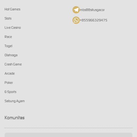
Hot Games
mbs88situsgacor
Slots
+855966329475
Live Casino
Race
Togel
Olahraga
Crash Game
Arcade
Poker
E-Sports
Sabung Ayam
Komunitas