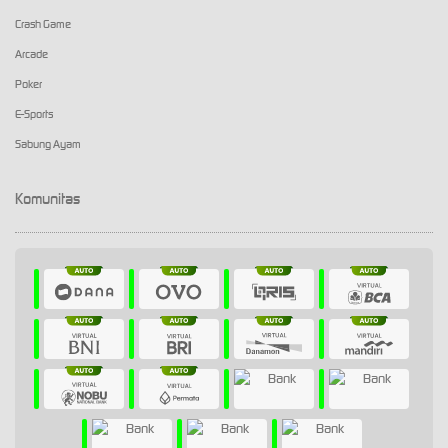
Crash Game
Arcade
Poker
E-Sports
Sabung Ayam
Komunitas