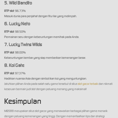
5. Wild Bandito
RTP slot
: 96.73%
Masuki dunia para penjahat dengan fitur liar yang melimpah.
6. Lucky Neto
RTP slot
: 98.50%
Permainan seru dengan keberuntungan memihak pada Anda.
7. Lucky Twins Wilds
RTP slot
: 98.00%
Keberuntungan kembar yang siap memberikan kemenangan besar.
8. Koi Gate
RTP slot
: 97.37%
Hadirkan nuansa Asia dengan simbol ikan koi yang menguntungkan.
Jatuhkan pilihan Anda pada salah satu game tersebut di situs
slot gacor terbaik
dan nikmati
keseruan bermain judi slot dengan peluang menang yang maksimal!
Kesimpulan
MBS88 merupakan situs slot gacor yang menawarkan berbagai pilihan game menarik
dengan peluang kemenangan yang tinggi. Dengan memanfaatkan tips dan strategi