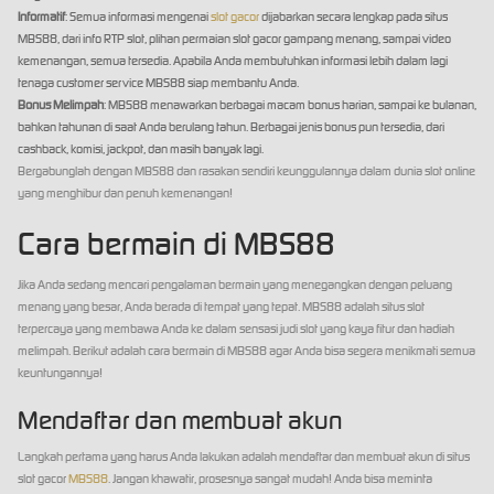
Informatif
: Semua informasi mengenai
slot gacor
dijabarkan secara lengkap pada situs
MBS88, dari info RTP slot, plihan permaian slot gacor gampang menang, sampai video
kemenangan, semua tersedia. Apabila Anda membutuhkan informasi lebih dalam lagi
tenaga customer service MBS88 siap membantu Anda.
Bonus Melimpah
: MBS88 menawarkan berbagai macam bonus harian, sampai ke bulanan,
bahkan tahunan di saat Anda berulang tahun. Berbagai jenis bonus pun tersedia, dari
cashback, komisi, jackpot, dan masih banyak lagi.
Bergabunglah dengan MBS88 dan rasakan sendiri keunggulannya dalam dunia slot online
yang menghibur dan penuh kemenangan!
Cara bermain di MBS88
Jika Anda sedang mencari pengalaman bermain yang menegangkan dengan peluang
menang yang besar, Anda berada di tempat yang tepat. MBS88 adalah situs slot
terpercaya yang membawa Anda ke dalam sensasi judi slot yang kaya fitur dan hadiah
melimpah. Berikut adalah cara bermain di MBS88 agar Anda bisa segera menikmati semua
keuntungannya!
Mendaftar dan membuat akun
Langkah pertama yang harus Anda lakukan adalah mendaftar dan membuat akun di situs
slot gacor
MBS88
. Jangan khawatir, prosesnya sangat mudah! Anda bisa meminta