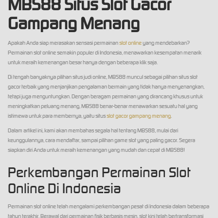
MBS88 Situs Slot Gacor
Gampang Menang
Apakah Anda siap merasakan sensasi permainan
slot online
yang mendebarkan?
Permainan slot online semakin populer di Indonesia, menawarkan kesempatan menarik
untuk meraih kemenangan besar hanya dengan beberapa klik saja.
Di tengah banyaknya pilihan situs judi online, MBS88 muncul sebagai pilihan situs slot
gacor terbaik yang menjanjikan pengalaman bermain yang tidak hanya menyenangkan,
tetapi juga menguntungkan. Dengan beragam permainan yang dirancang khusus untuk
meningkatkan peluang menang, MBS88 benar-benar menawarkan sesuatu hal yang
istimewa untuk para membernya, yaitu situs
slot gacor gampang menang
.
Dalam artikel ini, kami akan membahas segala hal tentang MBS88, mulai dari
keunggulannya, cara mendaftar, sampai pilihan game slot yang paling gacor. Segera
siapkan diri Anda untuk meraih kemenangan yang mudah dan cepat di MBS88!
Perkembangan Permainan Slot
Online Di Indonesia
Permainan slot online telah mengalami perkembangan pesat di Indonesia dalam beberapa
tahun terakhir. Berawal dari permainan fisik berbasis mesin, slot kini telah bertransformasi