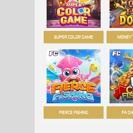
SUPER COLOR GAME
MONEY 
FIERCE FISHING
FA CH