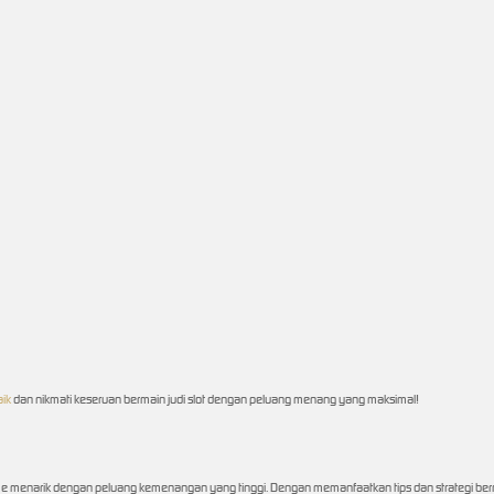
aik
dan nikmati keseruan bermain judi slot dengan peluang menang yang maksimal!
 menarik dengan peluang kemenangan yang tinggi. Dengan memanfaatkan tips dan strategi berm