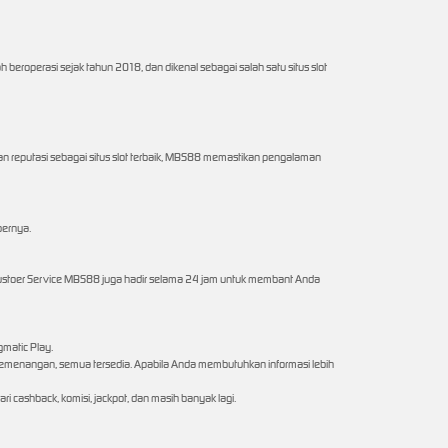
h beroperasi sejak tahun 2018, dan dikenal sebagai salah satu situs slot
an reputasi sebagai situs slot terbaik, MBS88 memastikan pengalaman
bernya.
Custoer Service MBS88 juga hadir selama 24 jam untuk membant Anda
gmatic Play.
o kemenangan, semua tersedia. Apabila Anda membutuhkan informasi lebih
 cashback, komisi, jackpot, dan masih banyak lagi.