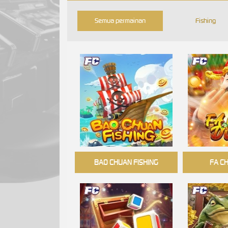
Semua permainan
Fishing
BAO CHUAN FISHING
FA C