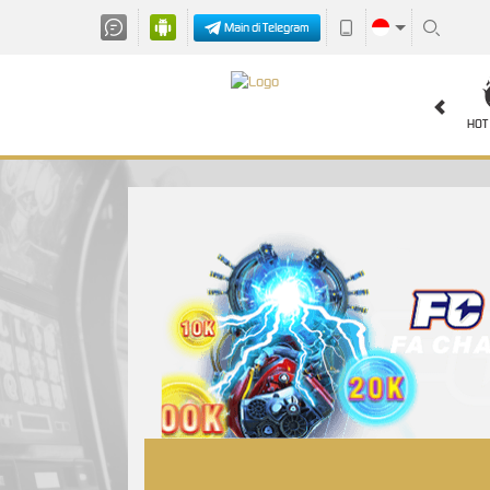
Main di Telegram
HOT