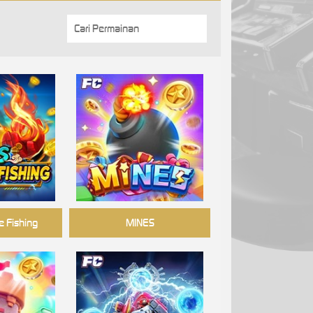
e Fishing
MINES