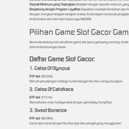
Deposit Minimum yang Terjangkau:
Mulailah dengan deposit minimum yang te
Bergabung dengan Program Loyalitas:
Dapatkan manfaat tambahan dan tin
Dengan mengikuti langkah-langkah di atas, Anda dapat menikmati pengal
Anda di situs slot resmi dan terpercaya MBS88!
Pilihan Game Slot Gacor G
Jika Anda sedang mencari pilihan game slot gacor gampang menang, Anda 
potensi kemenangan besar.
Daftar Game Slot Gacor:
1. Gates Of Olympus
RTP slot
: 98.50%
Nikmati petualangan mitologi Yunani dengan fitur-fitur menguntungkan.
2. Gates Of Gatotkaca
RTP slot
: 97.51%
Memadukan unsur budaya lokal dengan gameplay menghibur.
3. Sweet Bonanza
RTP slot
: 98.48%
Game slot manis dengan fitur free spin dan pengali yang menggiurkan.