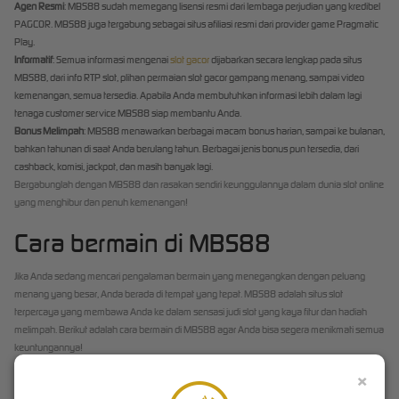
Agen Resmi
: MBS88 sudah memegang lisensi resmi dari lembaga perjudian yang kredibel
PAGCOR. MBS88 juga tergabung sebagai situs afiliasi resmi dari provider game Pragmatic
Play.
Informatif
: Semua informasi mengenai
slot gacor
dijabarkan secara lengkap pada situs
MBS88, dari info RTP slot, plihan permaian slot gacor gampang menang, sampai video
kemenangan, semua tersedia. Apabila Anda membutuhkan informasi lebih dalam lagi
tenaga customer service MBS88 siap membantu Anda.
Bonus Melimpah
: MBS88 menawarkan berbagai macam bonus harian, sampai ke bulanan,
bahkan tahunan di saat Anda berulang tahun. Berbagai jenis bonus pun tersedia, dari
cashback, komisi, jackpot, dan masih banyak lagi.
Bergabunglah dengan MBS88 dan rasakan sendiri keunggulannya dalam dunia slot online
yang menghibur dan penuh kemenangan!
Cara bermain di MBS88
Jika Anda sedang mencari pengalaman bermain yang menegangkan dengan peluang
menang yang besar, Anda berada di tempat yang tepat. MBS88 adalah situs slot
terpercaya yang membawa Anda ke dalam sensasi judi slot yang kaya fitur dan hadiah
melimpah. Berikut adalah cara bermain di MBS88 agar Anda bisa segera menikmati semua
keuntungannya!
×
Mendaftar dan membuat akun