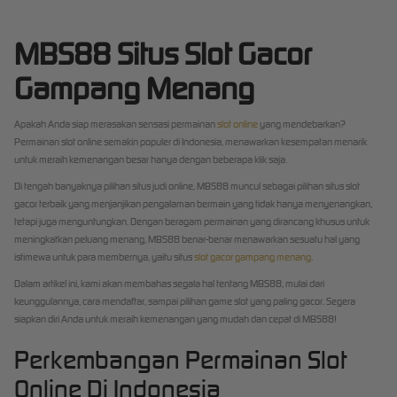
MBS88 Situs Slot Gacor
Gampang Menang
Apakah Anda siap merasakan sensasi permainan
slot online
yang mendebarkan?
Permainan slot online semakin populer di Indonesia, menawarkan kesempatan menarik
untuk meraih kemenangan besar hanya dengan beberapa klik saja.
Di tengah banyaknya pilihan situs judi online, MBS88 muncul sebagai pilihan situs slot
gacor terbaik yang menjanjikan pengalaman bermain yang tidak hanya menyenangkan,
tetapi juga menguntungkan. Dengan beragam permainan yang dirancang khusus untuk
meningkatkan peluang menang, MBS88 benar-benar menawarkan sesuatu hal yang
istimewa untuk para membernya, yaitu situs
slot gacor gampang menang
.
Dalam artikel ini, kami akan membahas segala hal tentang MBS88, mulai dari
keunggulannya, cara mendaftar, sampai pilihan game slot yang paling gacor. Segera
siapkan diri Anda untuk meraih kemenangan yang mudah dan cepat di MBS88!
Perkembangan Permainan Slot
Online Di Indonesia