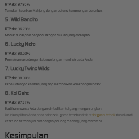
RTP slot
: 97.95%
Temukan keunikan Mahjong dengan potensi kemenangan beruntun.
5. Wild Bandito
RTP slot
: 96.73%
Masuki dunia para penjahat dengan fitur liar yang melimpah.
6. Lucky Neto
RTP slot
: 98.50%
Permainan seru dengan keberuntungan memihak pada Anda.
7. Lucky Twins Wilds
RTP slot
: 98.00%
Keberuntungan kembar yang siap memberikan kemenangan besar.
8. Koi Gate
RTP slot
: 97.37%
Hadirkan nuansa Asia dengan simbol ikan koi yang menguntungkan.
Jatuhkan pilihan Anda pada salah satu game tersebut di situs
slot gacor terbaik
dan nikmati
keseruan bermain judi slot dengan peluang menang yang maksimal!
Kesimpulan