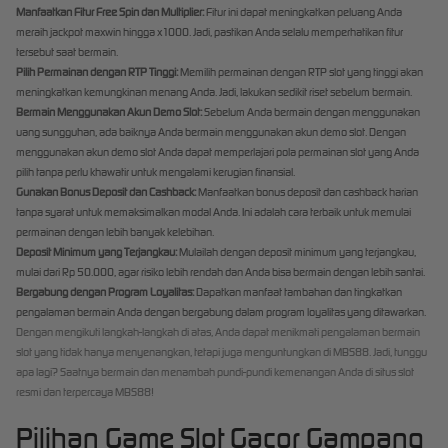
Manfaatkan Fitur Free Spin dan Multiplier:
Fitur ini dapat meningkatkan peluang Anda
meraih jackpot maxwin hingga x1000. Jadi, pastikan Anda selalu memperhatikan fitur
tersebut saat bermain.
Pilih Permainan dengan RTP Tinggi:
Memilih permainan dengan RTP slot yang tinggi akan
meningkatkan kemungkinan menang Anda. Jadi, lakukan sedikit riset sebelum bermain.
Bermain Menggunakan Akun Demo Slot:
Sebelum Anda bermain dengan menggunakan
uang sungguhan, ada baiknya Anda bermain menggunakan akun demo slot. Dengan
menggunakan akun demo slot Anda dapat memperlajari pola permainan slot yang Anda
pilih tanpa perlu khawatir untuk mengalami kerugian finansial.
Gunakan Bonus Deposit dan Cashback:
Manfaatkan bonus deposit dan cashback harian
tanpa syarat untuk memaksimalkan modal Anda. Ini adalah cara terbaik untuk memulai
permainan dengan lebih banyak kelebihan.
Deposit Minimum yang Terjangkau:
Mulailah dengan deposit minimum yang terjangkau,
mulai dari Rp 50.000, agar risiko lebih rendah dan Anda bisa bermain dengan lebih santai.
Bergabung dengan Program Loyalitas:
Dapatkan manfaat tambahan dan tingkatkan
pengalaman bermain Anda dengan bergabung dalam program loyalitas yang ditawarkan.
Dengan mengikuti langkah-langkah di atas, Anda dapat menikmati pengalaman bermain
slot yang tidak hanya menyenangkan, tetapi juga menguntungkan di MBS88. Jadi, tunggu
apa lagi? Saatnya bermain dan menambah pundi-pundi kemenangan Anda di situs slot
resmi dan terpercaya MBS88!
Pilihan Game Slot Gacor Gampang